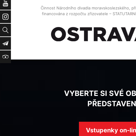
YouTube
Činnost Národního divadla moravskoslezského, př
financována z rozpočtu zřizovatele – STATUTAR
Instagram
Vyhledat
Newsletter
TripAdvisor
VYBERTE SI SVÉ O
PŘEDSTAVEN
Vstupenky on-li