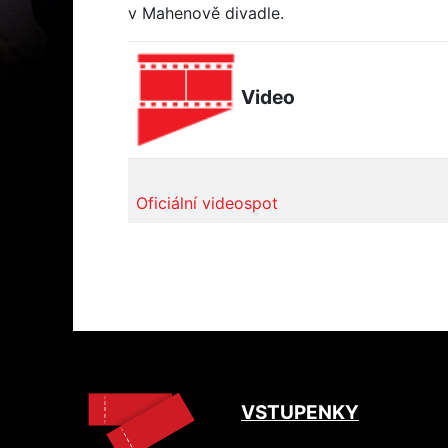
v Mahenově divadle.
Video
Oficiální videospot
VSTUPENKY