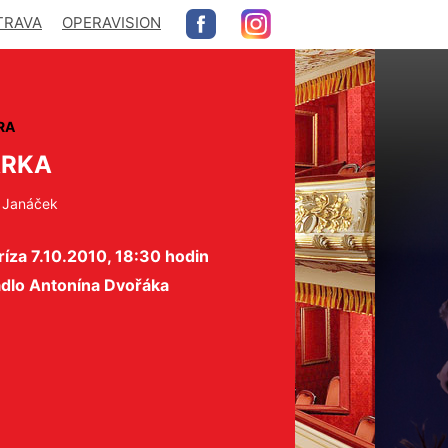
TRAVA
OPERAVISION
RA
ÁRKA
 Janáček
íza 7.10.2010, 18:30 hodin
adlo Antonína Dvořáka