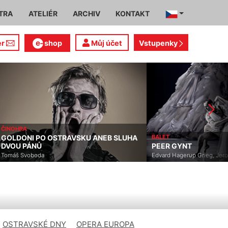
TRA
ATELIÉR
ARCHIV
KONTAKT
er
shop
Můj účet
Vstupenky
ČINOHRA
GOLDONI PO OSTRAVSKU ANEB SLUHA
BALET
DVOU PÁNŮ
PEER GYNT
Tomáš Svoboda
Edvard Hagerup Grieg, Jer
OSTRAVSKÉ DNY
OPERA EUROPA