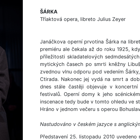
ŠÁRKA
Tříaktová opera, libreto Julius Zeyer
Janáčkova operní prvotina Šárka na libret
premiéru ale čekala až do roku 1925, k
příležitosti skladatelových sedmdesátých
mytických časech po smrti kněžny Libuš
zvednou vlnu odporu pod vedením Šárky, 
Ctirada. Nakonec jej vydá na smrt a dobr
dnes stále častěji objevuje v koncertn
festivalů. Operní domy k jeho scénickému
inscenace tedy bude v tomto ohledu ve 
Hráno v jednom večeru s operou Bohuslav
Nastudováno v českém jazyce s anglickými
Představení 25. listopadu 2010 uvedeno 