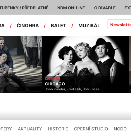
TUPENKY / PŘEDPLATNÉ
NDM ON-LINE
O DIVADLE
EX
Newslett
RA
/
ČINOHRA
/
BALET
/
MUZIKÁL
MUZIKÁL
CHICAGO
John Kander, Fred Ebb, Bob Fosse
OPERY
AKTUALITY
HISTORIE
OPERNÍ STUDIO
NODO