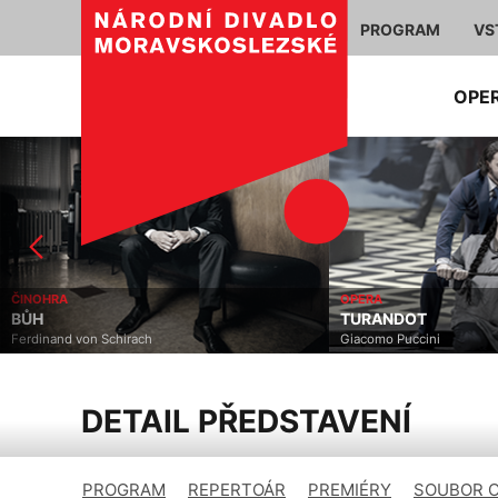
PROGRAM
VS
OPE
ČINOHRA
OPERA
BŮH
TURANDOT
Ferdinand von Schirach
Giacomo Puccini
DETAIL PŘEDSTAVENÍ
PROGRAM
REPERTOÁR
PREMIÉRY
SOUBOR 