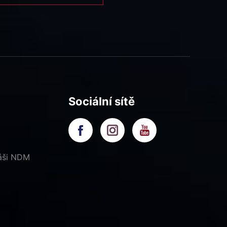
Sociální sítě
náši NDM