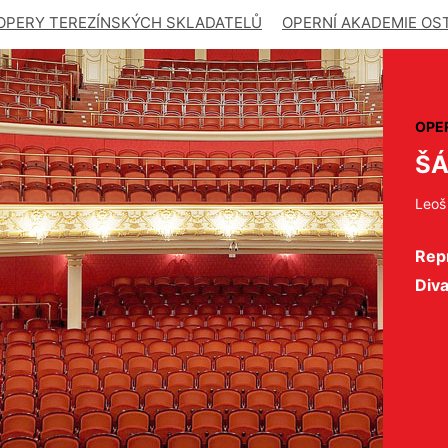
OPERY TEREZÍNSKÝCH SKLADATELŮ
OPERNÍ AKADEMIE OS
OPE
Š
Leoš
Repr
Div