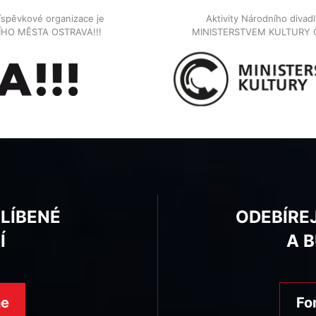
íspěvkové organizace je
Aktivity Národního diva
NÍHO MĚSTA OSTRAVA!!!
MINISTERSTVEM KULTURY 
BLÍBENÉ
ODEBÍRE
Í
A 
ne
Fo