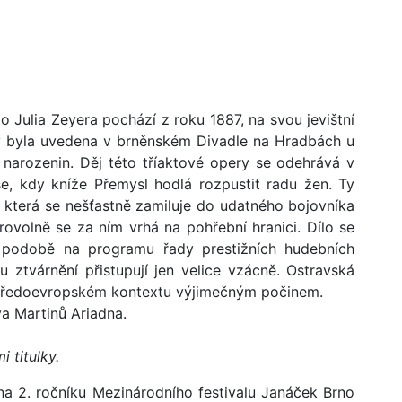
o Julia Zeyera pochází z roku 1887, na svou jevištní
dy byla uvedena v brněnském Divadle na Hradbách u
 narozenin. Děj této tříaktové opery se odehrává v
e, kdy kníže Přemysl hodlá rozpustit radu žen. Ty
která se nešťastně zamiluje do udatného bojovníka
ovolně se za ním vrhá na pohřební hranici. Dílo se
í podobě na programu řady prestižních hudebních
 ztvárnění přistupují jen velice vzácně. Ostravská
středoevropském kontextu výjimečným počinem.
a Martinů Ariadna.
 titulky.
na 2. ročníku Mezinárodního festivalu Janáček Brno