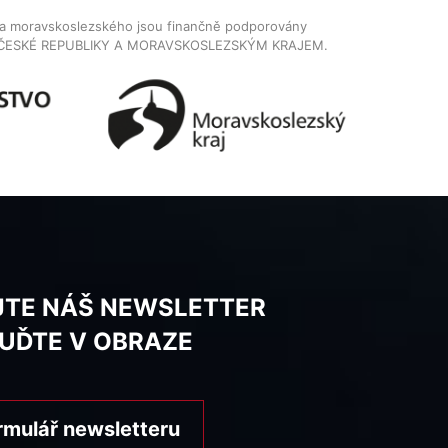
dla moravskoslezského jsou finančně podporovány
ČESKÉ REPUBLIKY A MORAVSKOSLEZSKÝM KRAJEM.
JTE NÁŠ NEWSLETTER
BUĎTE V OBRAZE
rmulář newsletteru