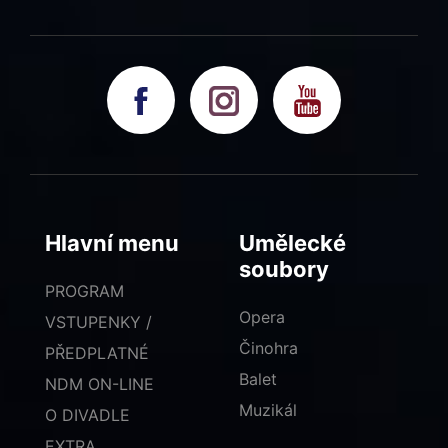
Hlavní menu
Umělecké
soubory
PROGRAM
Opera
VSTUPENKY /
Činohra
PŘEDPLATNÉ
Balet
NDM ON-LINE
Muzikál
O DIVADLE
EXTRA