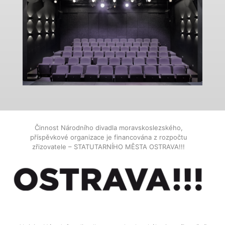
Činnost Národního divadla moravskoslezského,
příspěvkové organizace je financována z rozpočtu
zřizovatele – STATUTARNÍHO MĚSTA OSTRAVA!!!