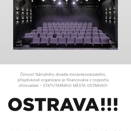
Činnost Národního divadla moravskoslezského,
příspěvkové organizace je financována z rozpočtu
zřizovatele – STATUTARNÍHO MĚSTA OSTRAVA!!!