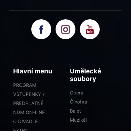
Hlavní menu
Umělecké
soubory
PROGRAM
Opera
VSTUPENKY /
Činohra
PŘEDPLATNÉ
Balet
NDM ON-LINE
Muzikál
O DIVADLE
EXTRA