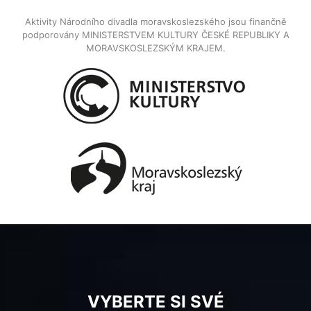
Aktivity Národního divadla moravskoslezského jsou finančně
podporovány MINISTERSTVEM KULTURY ČESKÉ REPUBLIKY A
MORAVSKOSLEZSKÝM KRAJEM.
VYBERTE SI SVÉ