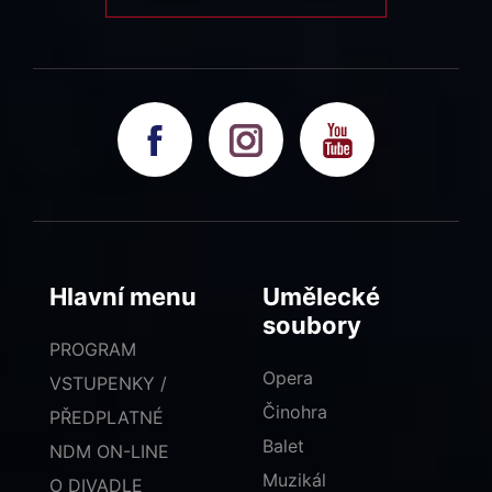
Hlavní menu
Umělecké
soubory
PROGRAM
Opera
VSTUPENKY /
Činohra
PŘEDPLATNÉ
Balet
NDM ON-LINE
Muzikál
O DIVADLE