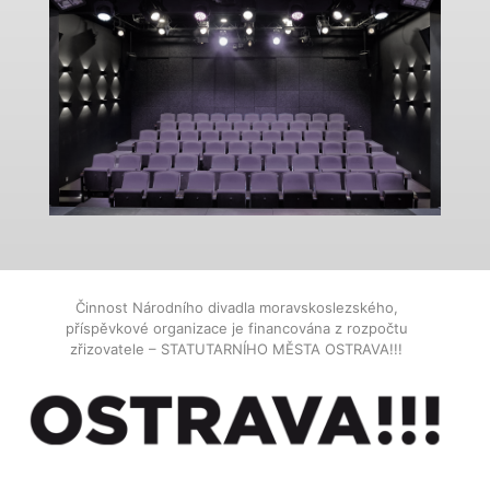
Činnost Národního divadla moravskoslezského,
příspěvkové organizace je financována z rozpočtu
zřizovatele – STATUTARNÍHO MĚSTA OSTRAVA!!!