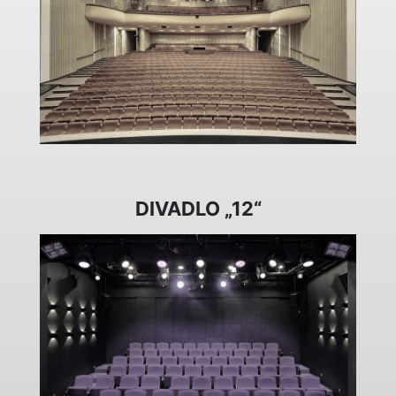
DIVADLO „12“