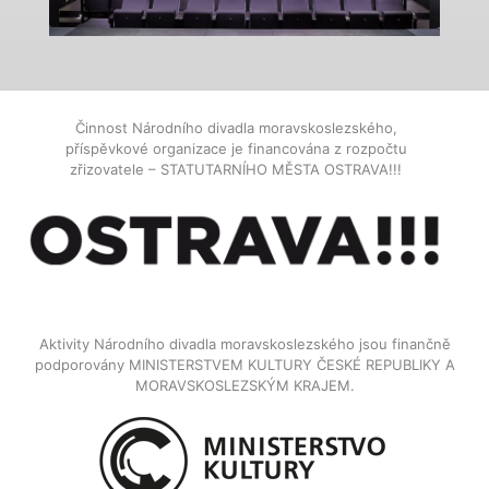
Činnost Národního divadla moravskoslezského,
příspěvkové organizace je financována z rozpočtu
zřizovatele – STATUTARNÍHO MĚSTA OSTRAVA!!!
Aktivity Národního divadla moravskoslezského jsou finančně
podporovány MINISTERSTVEM KULTURY ČESKÉ REPUBLIKY A
MORAVSKOSLEZSKÝM KRAJEM.