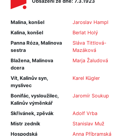
Obsazení ze dne: 7.3.1923
Malina, konšel
Jaroslav Hampl
Kalina, konšel
Berlat Holý
Panna Róza, Malinova
Sláva Tittlová-
sestra
Mazáková
Blažena, Malinova
Marja Žaludová
dcera
Vít, Kalinův syn,
Karel Kügler
myslivec
Bonifác, vysloužilec,
Jaromír Soukup
Kalinův výměnkář
Skřivánek, zpěvák
Adolf Vrba
Mistr zedník
Stanislav Muž
Hospodská
Anna Příbramská