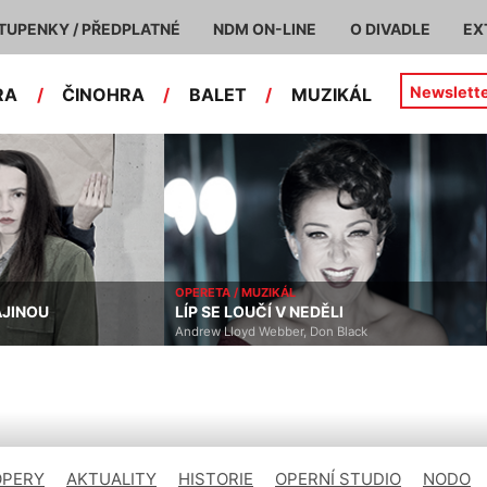
TUPENKY / PŘEDPLATNÉ
NDM ON-LINE
O DIVADLE
EX
Newslett
RA
/
ČINOHRA
/
BALET
/
MUZIKÁL
OPERETA / MUZIKÁL
JINOU
LÍP SE LOUČÍ V NEDĚLI
Andrew Lloyd Webber, Don Black
OPERY
AKTUALITY
HISTORIE
OPERNÍ STUDIO
NODO