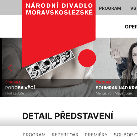
PROGRAM
VS
OPE
ČINOHRA
ČINOHRA
PODOBA VĚCÍ
SOUMRAK NAD KRA
Neil LaBute
Marius von Mayenburg
DETAIL PŘEDSTAVENÍ
PROGRAM
REPERTOÁR
PREMIÉRY
SOUBOR 