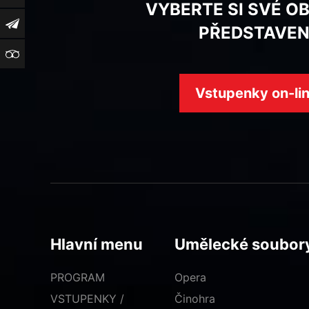
VYBERTE SI SVÉ O
Newsletter
PŘEDSTAVEN
TripAdvisor
Vstupenky on-li
Hlavní menu
Umělecké soubor
PROGRAM
Opera
VSTUPENKY /
Činohra