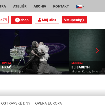
TRA
ATELIÉR
ARCHIV
KONTAKT
er
shop
Můj účet
Vstupenky
OPERA
MUZIKÁL
HRÁČ
ELISABETH
Sergej Prokofjev
Michael Kunze, Sylvester L
OSTRAVSKÉ DNY
OPERA EUROPA