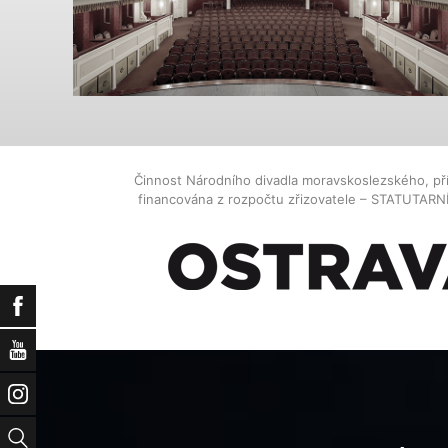
Činnost Národního divadla moravskoslezského, př
financována z rozpočtu zřizovatele – STATUTAR
Facebook
YouTube
Instagram
Vyhledat