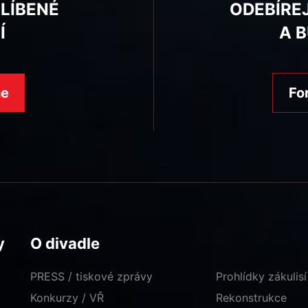
BLÍBENÉ
ODEBÍRE
Í
A 
ne
Fo
y
O divadle
PRESS / tiskové zprávy
Prohlídky zákulisí
Konkurzy / VŘ
Rekonstrukce