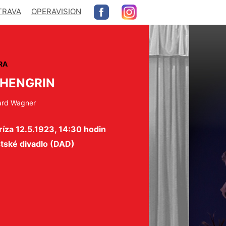
TRAVA
OPERAVISION
RA
HENGRIN
ard Wagner
íza 12.5.1923, 14:30 hodin
tské divadlo (DAD)