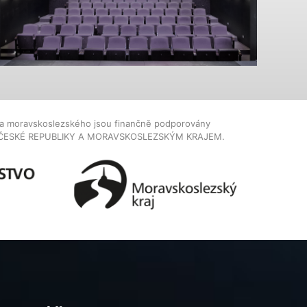
dla moravskoslezského jsou finančně podporovány
ČESKÉ REPUBLIKY A MORAVSKOSLEZSKÝM KRAJEM.