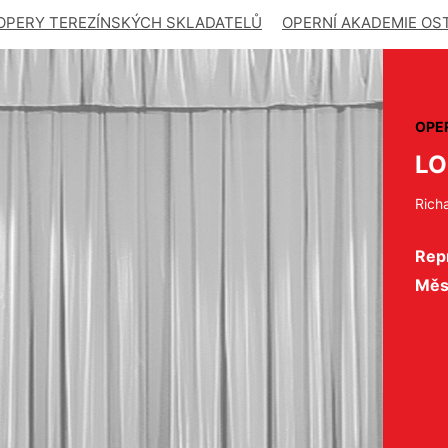
OPERY TEREZÍNSKÝCH SKLADATELŮ
OPERNÍ AKADEMIE OS
OPE
LO
Rich
Repr
Měs