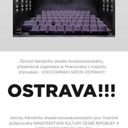
Činnost Národního divadla moravskoslezského,
příspěvkové organizace je financována z rozpočtu
zřizovatele – STATUTARNÍHO MĚSTA OSTRAVA!!!
Aktivity Národního divadla moravskoslezského jsou finančně
podporovány MINISTERSTVEM KULTURY ČESKÉ REPUBLIKY A