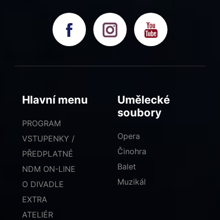
Hlavní menu
Umělecké
soubory
PROGRAM
Opera
VSTUPENKY /
Činohra
PŘEDPLATNÉ
Balet
NDM ON-LINE
Muzikál
O DIVADLE
EXTRA
ATELIÉR