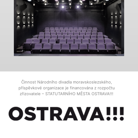
Činnost Národního divadla moravskoslezského,
příspěvkové organizace je financována z rozpočtu
zřizovatele – STATUTARNÍHO MĚSTA OSTRAVA!!!