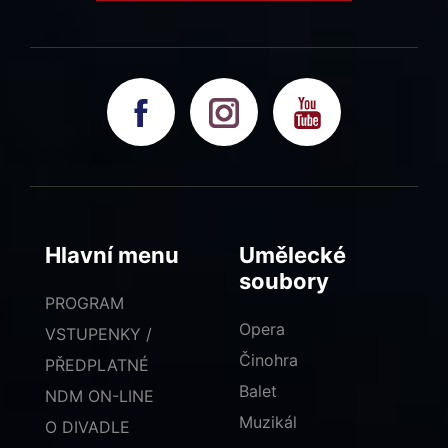
Hlavní menu
Umělecké
soubory
PROGRAM
Opera
VSTUPENKY /
Činohra
PŘEDPLATNÉ
Balet
NDM ON-LINE
Muzikál
O DIVADLE