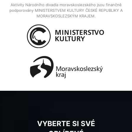
Aktivity Národního divadla moravskoslezského jsou finančně
podporovány MINISTERSTVEM KULTURY ČESKÉ REPUBLIKY A
MORAVSKOSLEZSKÝM KRAJEM.
VYBERTE SI SVÉ