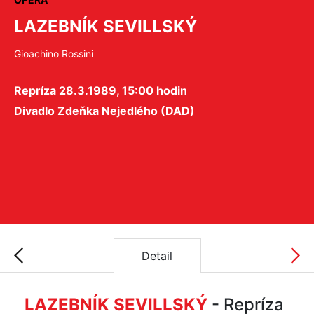
LAZEBNÍK SEVILLSKÝ
Gioachino Rossini
Repríza 28.3.1989, 15:00 hodin
Divadlo Zdeňka Nejedlého (DAD)
Detail
LAZEBNÍK SEVILLSKÝ
- Repríza