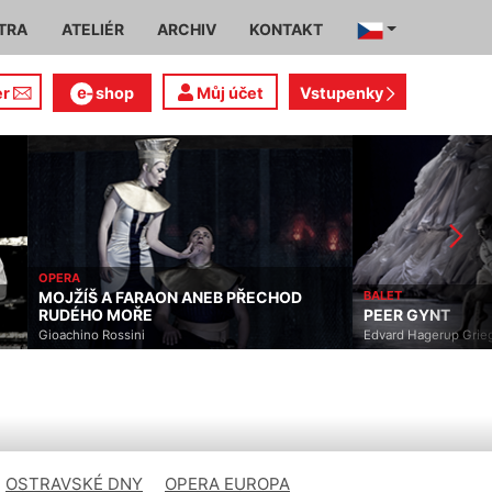
TRA
ATELIÉR
ARCHIV
KONTAKT
er
shop
Můj účet
Vstupenky
OPERA
MOJŽÍŠ A FARAON ANEB PŘECHOD
BALET
RUDÉHO MOŘE
PEER GYNT
Gioachino Rossini
Edvard Hagerup Grieg, Jer
OSTRAVSKÉ DNY
OPERA EUROPA