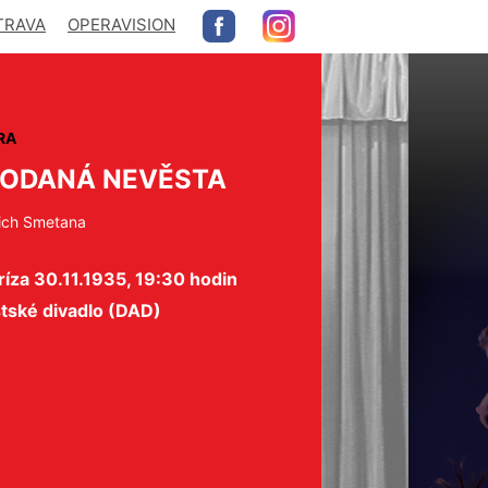
TRAVA
OPERAVISION
RA
ODANÁ NEVĚSTA
ich Smetana
íza 30.11.1935, 19:30 hodin
tské divadlo (DAD)