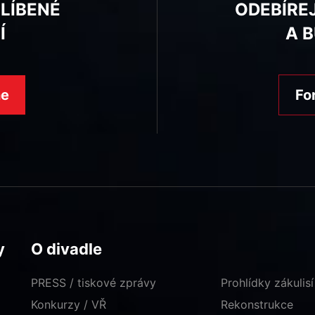
BLÍBENÉ
ODEBÍRE
Í
A 
ne
Fo
y
O divadle
PRESS / tiskové zprávy
Prohlídky zákulisí
Konkurzy / VŘ
Rekonstrukce