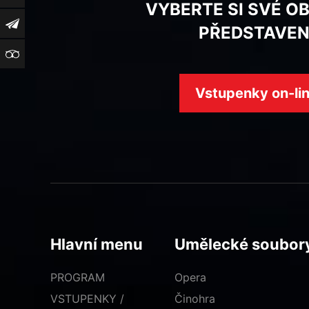
VYBERTE SI SVÉ O
Newsletter
PŘEDSTAVEN
TripAdvisor
Vstupenky on-li
Hlavní menu
Umělecké soubor
PROGRAM
Opera
VSTUPENKY /
Činohra