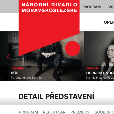
PROGRAM
VS
OPE
ČINOHRA
ČINOHRA
BŮH
HORNICKÉ VDOVY
Ferdinand von Schirach
Kamila Hladká, Václav Kl
DETAIL PŘEDSTAVENÍ
PROGRAM
REPERTOÁR
PREMIÉRY
SOUBOR 