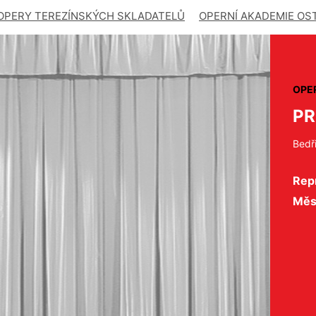
OPERY TEREZÍNSKÝCH SKLADATELŮ
OPERNÍ AKADEMIE OS
OPE
PR
Bedř
Repr
Měs