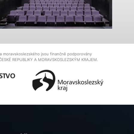
dla moravskoslezského jsou finančně podporovány
ČESKÉ REPUBLIKY A MORAVSKOSLEZSKÝM KRAJEM.