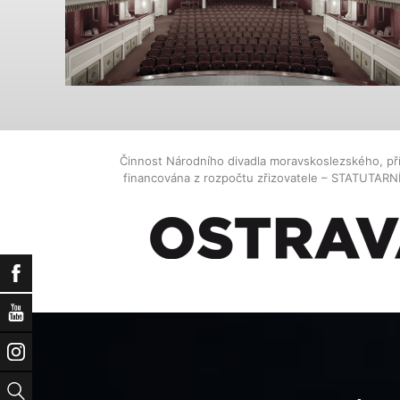
Činnost Národního divadla moravskoslezského, př
financována z rozpočtu zřizovatele – STATUTAR
Facebook
YouTube
Instagram
Vyhledat