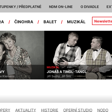
TUPENKY / PŘEDPLATNÉ
NDM ON-LINE
O DIVADLE
EX
Newslett
RA
/
ČINOHRA
/
BALET
/
MUZIKÁL
MUZIKÁL
JONÁŠ A TINGL-TANGL
emens
Jiří Suchý, Jiří Šlitr
OPERY
AKTUALITY
HISTORIE
OPERNÍ STUDIO
NODO