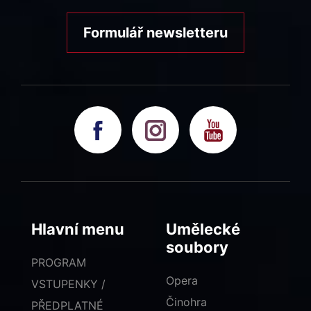
Formulář newsletteru
Hlavní menu
Umělecké
soubory
PROGRAM
Opera
VSTUPENKY /
Činohra
PŘEDPLATNÉ