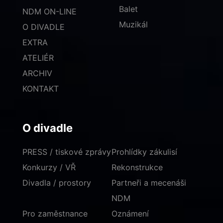
Balet
NDM ON-LINE
Muzikál
O DIVADLE
EXTRA
ATELIÉR
ARCHIV
KONTAKT
O divadle
PRESS / tiskové zprávy
Prohlídky zákulisí
Konkurzy / VŘ
Rekonstrukce
Divadla / prostory
Partneři a mecenáši
NDM
Pro zaměstnance
Oznámení