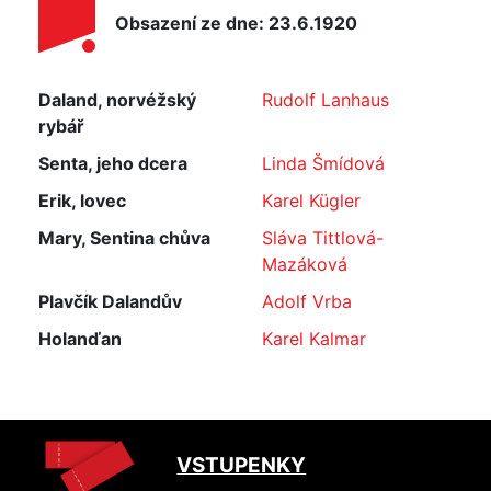
Obsazení ze dne: 23.6.1920
Daland, norvéžský
Rudolf Lanhaus
rybář
Senta, jeho dcera
Linda Šmídová
Erik, lovec
Karel Kügler
Mary, Sentina chůva
Sláva Tittlová-
Mazáková
Plavčík Dalandův
Adolf Vrba
Holanďan
Karel Kalmar
VSTUPENKY