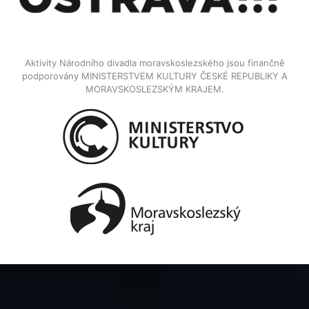
Aktivity Národního divadla moravskoslezského jsou finančně
podporovány MINISTERSTVEM KULTURY ČESKÉ REPUBLIKY A
MORAVSKOSLEZSKÝM KRAJEM.