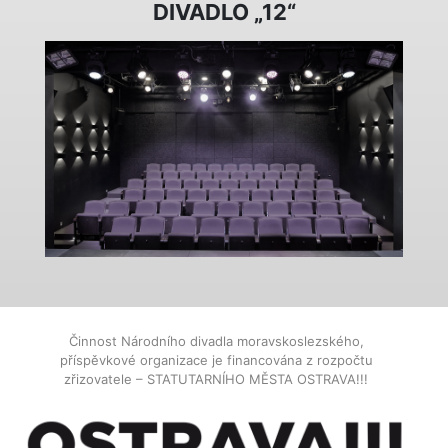
DIVADLO „12“
Činnost Národního divadla moravskoslezského,
příspěvkové organizace je financována z rozpočtu
zřizovatele – STATUTARNÍHO MĚSTA OSTRAVA!!!