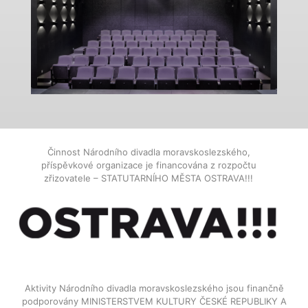
Činnost Národního divadla moravskoslezského,
příspěvkové organizace je financována z rozpočtu
zřizovatele – STATUTARNÍHO MĚSTA OSTRAVA!!!
Aktivity Národního divadla moravskoslezského jsou finančně
podporovány MINISTERSTVEM KULTURY ČESKÉ REPUBLIKY A