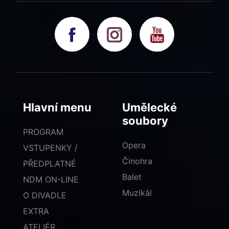
Hlavní menu
Umělecké
soubory
PROGRAM
Opera
VSTUPENKY /
Činohra
PŘEDPLATNÉ
Balet
NDM ON-LINE
Muzikál
O DIVADLE
EXTRA
ATELIÉR