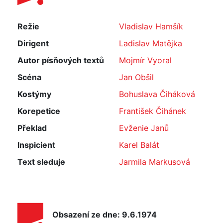
Režie
Vladislav Hamšík
Dirigent
Ladislav Matějka
Autor písňových textů
Mojmír Vyoral
Scéna
Jan Obšil
Kostýmy
Bohuslava Čiháková
Korepetice
František Čihánek
Překlad
Evženie Janů
Inspicient
Karel Balát
Text sleduje
Jarmila Markusová
Obsazení ze dne: 9.6.1974