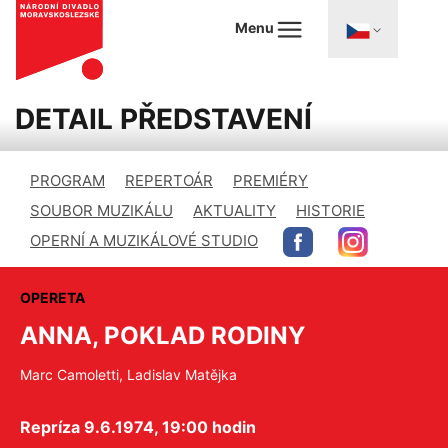
Menu
DETAIL PŘEDSTAVENÍ
PROGRAM
REPERTOÁR
PREMIÉRY
SOUBOR MUZIKÁLU
AKTUALITY
HISTORIE
OPERNÍ A MUZIKÁLOVÉ STUDIO
OPERETA
ANNA, POKLAD RODINY
Marc Camoletti, Ladislav Matějka
Repríza 9.6.1974, 19:00 hodin