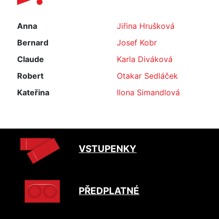
Anna
Jiřina Hrušková
Bernard
Josef Kobr
Claude
Karla Diváková
Robert
Otakar Sedláček
Kateřina
Ilona Simandlová
VSTUPENKY
PŘEDPLATNÉ