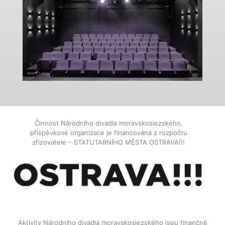
Činnost Národního divadla moravskoslezského,
příspěvkové organizace je financována z rozpočtu
zřizovatele – STATUTARNÍHO MĚSTA OSTRAVA!!!
Aktivity Národního divadla moravskoslezského jsou finančně