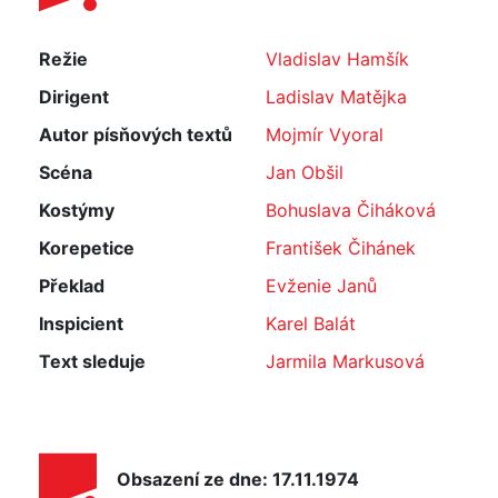
Režie
Vladislav Hamšík
Dirigent
Ladislav Matějka
Autor písňových textů
Mojmír Vyoral
Scéna
Jan Obšil
Kostýmy
Bohuslava Čiháková
Korepetice
František Čihánek
Překlad
Evženie Janů
Inspicient
Karel Balát
Text sleduje
Jarmila Markusová
Obsazení ze dne: 17.11.1974