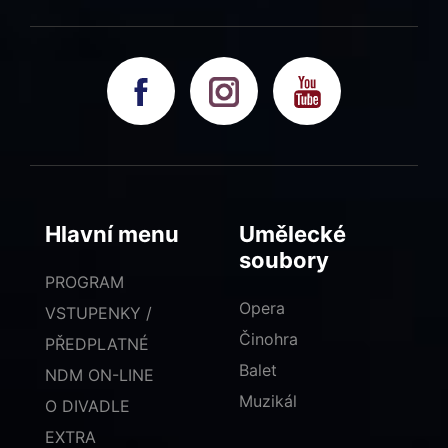
Hlavní menu
Umělecké
soubory
PROGRAM
Opera
VSTUPENKY /
Činohra
PŘEDPLATNÉ
Balet
NDM ON-LINE
Muzikál
O DIVADLE
EXTRA