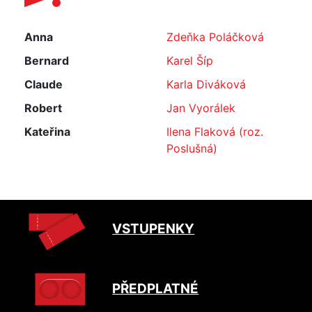
Anna
Zdeňka Poláčková
Bernard
Karel Šíp
Claude
Karla Diváková
Robert
Jan Vyorálek
Kateřina
Ilena Flaková (roz.
Poslušná)
VSTUPENKY
PŘEDPLATNÉ