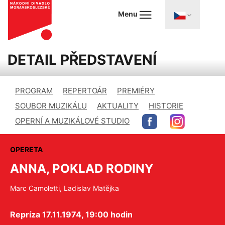
Menu
DETAIL PŘEDSTAVENÍ
PROGRAM
REPERTOÁR
PREMIÉRY
SOUBOR MUZIKÁLU
AKTUALITY
HISTORIE
OPERNÍ A MUZIKÁLOVÉ STUDIO
OPERETA
ANNA, POKLAD RODINY
Marc Camoletti, Ladislav Matějka
Repríza 17.11.1974, 19:00 hodin