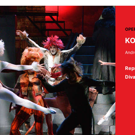
OPER
K
Andr
Rep
Diva