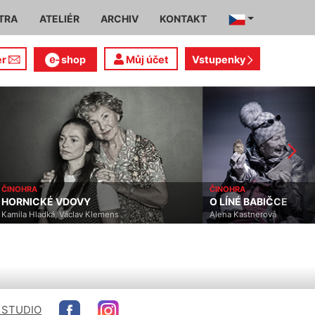
TRA
ATELIÉR
ARCHIV
KONTAKT
er
shop
Můj účet
Vstupenky
ČINOHRA
OPERETA / MUZIKÁL
O LÍNÉ BABIČCE
LÍP SE LOUČÍ V NEDĚL
Alena Kastnerová
Andrew Lloyd Webber, Don 
 STUDIO