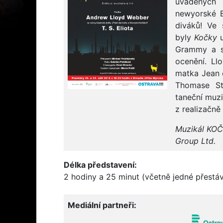
uváděných 
newyorské B
diváků! Ve
byly
Kočky
Grammy a se
ocenění. Ll
matka Jean 
Thomase St
taneční muzi
z realizačně
Muzikál KOČK
Group Ltd.
Délka představení:
2 hodiny a 25 minut (včetně jedné přestá
Mediální partneři: