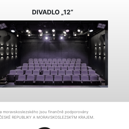
DIVADLO „12“
dla moravskoslezského jsou finančně podporovány
ČESKÉ REPUBLIKY A MORAVSKOSLEZSKÝM KRAJEM.