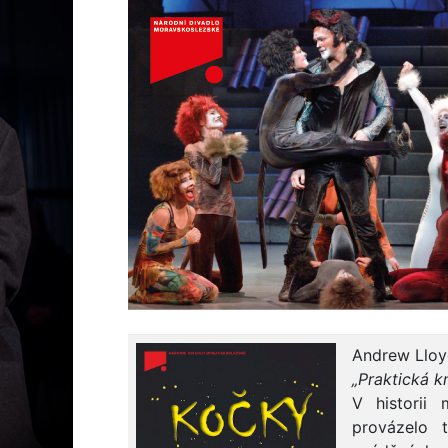
Andrew Lloy
„Praktická 
V historii 
provázelo 