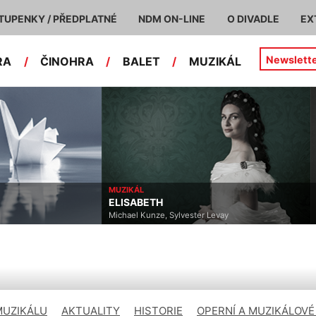
TUPENKY / PŘEDPLATNÉ
NDM ON-LINE
O DIVADLE
EX
Newslett
RA
/
ČINOHRA
/
BALET
/
MUZIKÁL
ČINOHRA
HORNICKÉ VDOVY
Levay
Kamila Hladká, Václav Klemens
MUZIKÁLU
AKTUALITY
HISTORIE
OPERNÍ A MUZIKÁLOVÉ