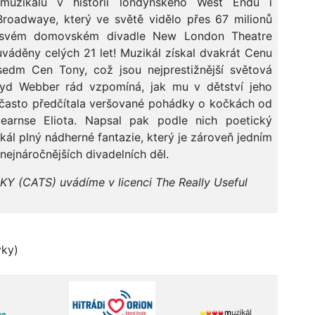
muzikálů v historii londýnského West Endu i
roadwaye, který ve světě vidělo přes 67 milionů
 svém domovském divadle New London Theatre
uváděny celých 21 let! Muzikál získal dvakrát Cenu
dm Cen Tony, což jsou nejprestižnější světová
oyd Webber rád vzpomíná, jak mu v dětství jeho
často předčítala veršované pohádky o kočkách od
earnse Eliota. Napsal pak podle nich poetický
kál plný nádherné fantazie, který je zároveň jedním
 nejnáročnějších divadelních děl.
Y (CATS) uvádíme v licenci The Really Useful
vky)