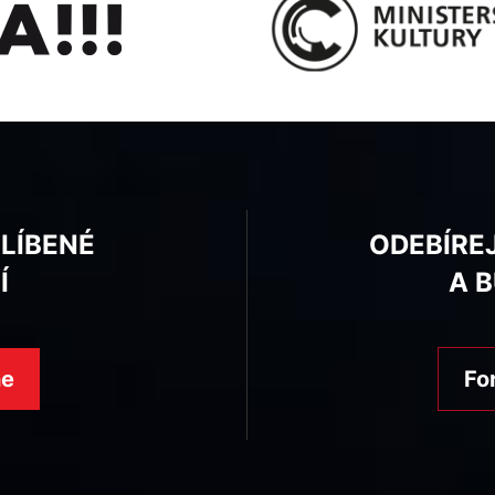
BLÍBENÉ
ODEBÍRE
Í
A 
ne
Fo