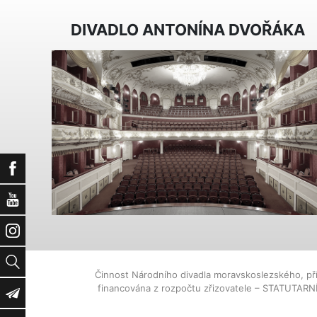
DIVADLO ANTONÍNA DVOŘÁKA
Facebook
YouTube
Instagram
Vyhledat
Činnost Národního divadla moravskoslezského, př
financována z rozpočtu zřizovatele – STATUTAR
Newsletter