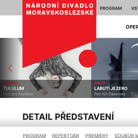
PROGRAM
VS
OPE
BALET
MUZIKÁL
LABUTÍ JEZERO
ELISABETH
Petr Iljič Čajkovskij
Michael Kunze, Sylvester 
DETAIL PŘEDSTAVENÍ
PROGRAM
REPERTOÁR
PREMIÉRY
SOUBOR 