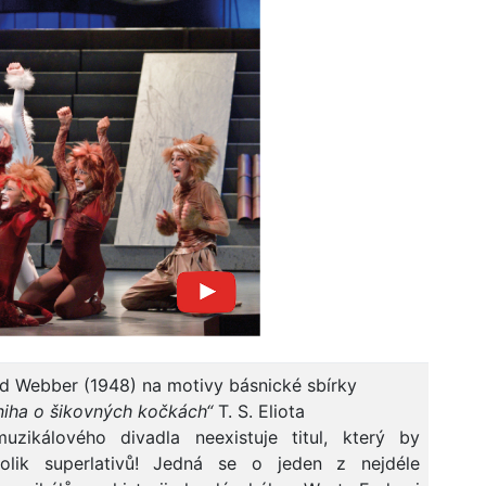
d Webber (1948) na motivy básnické sbírky
kniha o šikovných kočkách“
T. S. Eliota
muzikálového divadla neexistuje titul, který by
tolik superlativů! Jedná se o jeden z nejdéle