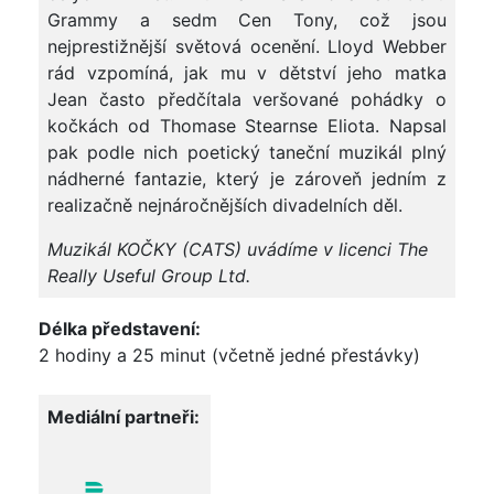
Grammy a sedm Cen Tony, což jsou
nejprestižnější světová ocenění. Lloyd Webber
rád vzpomíná, jak mu v dětství jeho matka
Jean často předčítala veršované pohádky o
kočkách od Thomase Stearnse Eliota. Napsal
pak podle nich poetický taneční muzikál plný
nádherné fantazie, který je zároveň jedním z
realizačně nejnáročnějších divadelních děl.
Muzikál KOČKY (CATS) uvádíme v licenci The
Really Useful Group Ltd.
Délka představení:
2 hodiny a 25 minut (včetně jedné přestávky)
Mediální partneři: