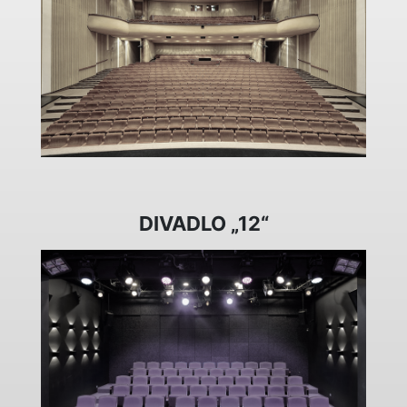
DIVADLO „12“