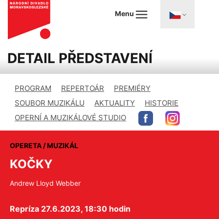
Menu
DETAIL PŘEDSTAVENÍ
PROGRAM
REPERTOÁR
PREMIÉRY
SOUBOR MUZIKÁLU
AKTUALITY
HISTORIE
OPERNÍ A MUZIKÁLOVÉ STUDIO
OPERETA / MUZIKÁL
KOČKY
Andrew Lloyd Webber
Repríza 27.6.2023, 18:30 hodin