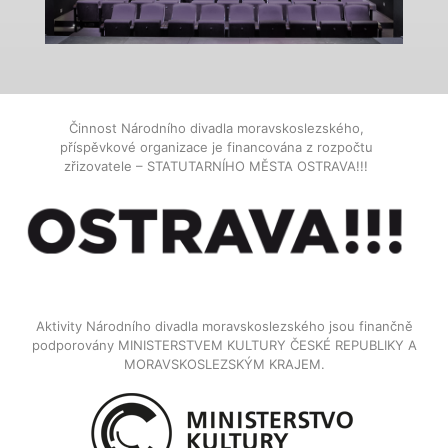
Činnost Národního divadla moravskoslezského,
příspěvkové organizace je financována z rozpočtu
zřizovatele – STATUTARNÍHO MĚSTA OSTRAVA!!!
Aktivity Národního divadla moravskoslezského jsou finančně
podporovány MINISTERSTVEM KULTURY ČESKÉ REPUBLIKY A
MORAVSKOSLEZSKÝM KRAJEM.