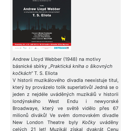
Andrew Lloyd Webber (1948) na motivy
básnické sbírky
„Praktická kniha o šikovných
kočkách“
T. S. Eliota
V historii muzikálového divadla neexistuje titul,
který by provázelo tolik superlativů! Jedná se o
jeden z nejdéle uváděných muzikálů v historii
londýnského West Endu i newyorské
Broadwaye, který ve světě vidělo přes 67
milionů diváků! Ve svém domovském divadle
New London Theatre byly
Kočky
uváděny
celých 21 let! Muzikál získal dvakrát Cenu