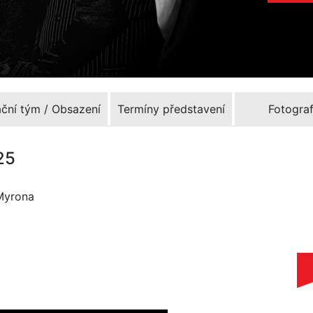
ační tým / Obsazení
Termíny představení
Fotograf
25
 Myrona