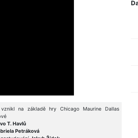
Da
 vznikl na základě hry Chicago Maurine Dallas
ové
Ivo T. Havlů
briela Petráková