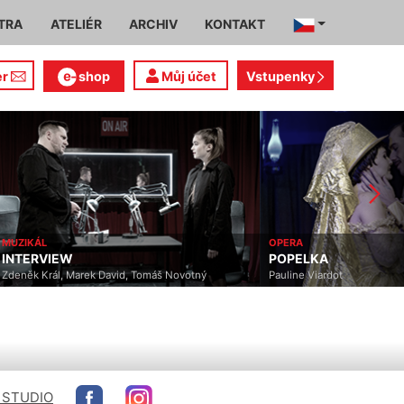
TRA
ATELIÉR
ARCHIV
KONTAKT
er
shop
Můj účet
Vstupenky
OPERA
ČINOHRA
POPELKA
BŮH
Pauline Viardot
Ferdinand von Schirach
 STUDIO