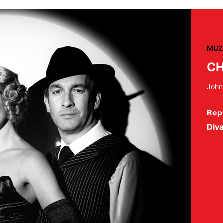
MUZ
CH
John
Repr
Diva