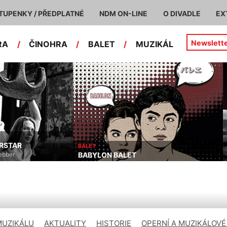
TUPENKY / PŘEDPLATNÉ
NDM ON-LINE
O DIVADLE
EX
Newslett
RA
/
ČINOHRA
/
BALET
/
MUZIKÁL
MUZIKÁL
INTERVIEW
Zdeněk Král, Marek David, Tomáš Novotný
MUZIKÁLU
AKTUALITY
HISTORIE
OPERNÍ A MUZIKÁLOVÉ