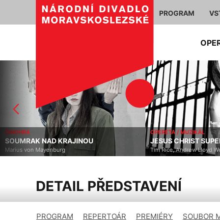
PROGRAM
VS
OPE
OPERETA / MUZIKÁL
JESUS CHRIST SUPERSTAR
BALET
BABYLON BALET
Tim Rice, Andrew Lloyd Webber
DETAIL PŘEDSTAVENÍ
PROGRAM
REPERTOÁR
PREMIÉRY
SOUBOR 