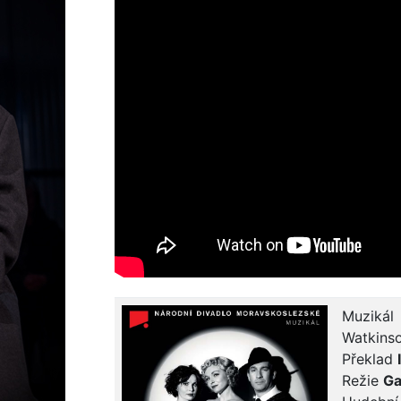
Muzikál
Watkins
Překlad
Režie
Ga