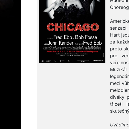
Hudební
Choreog
Americk
senzací.
Hart jso
za každo
proto sl
pro ver
veřejnost
Muzikál
legendá
mezi vůb
melodie
diváky 
třiceti
skutečný
Uvádíme 