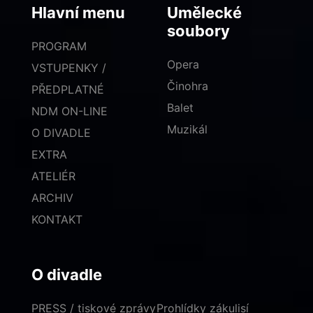
Hlavní menu
Umělecké
soubory
PROGRAM
Opera
VSTUPENKY /
Činohra
PŘEDPLATNÉ
Balet
NDM ON-LINE
Muzikál
O DIVADLE
EXTRA
ATELIÉR
ARCHIV
KONTAKT
O divadle
PRESS / tiskové zprávy
Prohlídky zákulisí