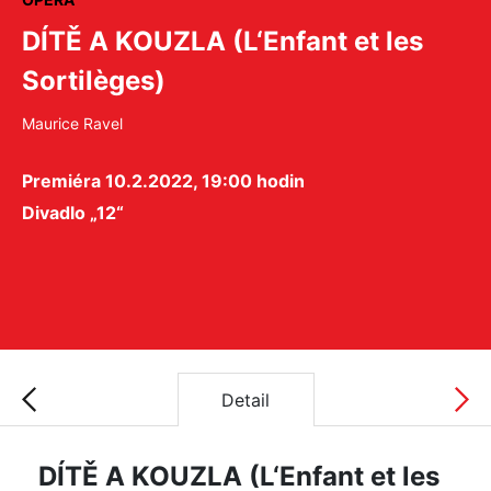
DÍTĚ A KOUZLA (L‘Enfant et les
Sortilèges)
Maurice Ravel
Premiéra 10.2.2022, 19:00 hodin
Divadlo „12“
Detail
DÍTĚ A KOUZLA (L‘Enfant et les