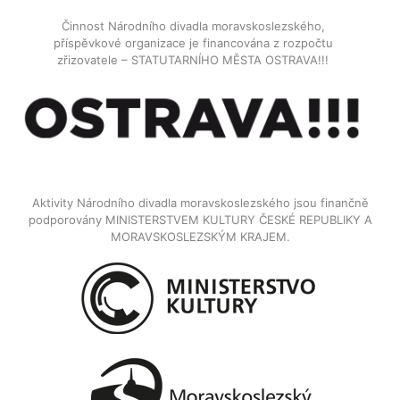
Činnost Národního divadla moravskoslezského,
příspěvkové organizace je financována z rozpočtu
zřizovatele – STATUTARNÍHO MĚSTA OSTRAVA!!!
Aktivity Národního divadla moravskoslezského jsou finančně
podporovány MINISTERSTVEM KULTURY ČESKÉ REPUBLIKY A
MORAVSKOSLEZSKÝM KRAJEM.