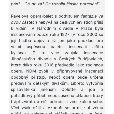
pán?... Ca-oh-ra? On rozbila čínská porcelán!“
Ravelova opera-balet s podtitulem
fantazie ve
dvou částech
nebývá na českých jevištích příliš
k vidění. V Národním divadle v Praze byla
inscenována pouze roku 1927 (v roce 2000 se
její hudba objevila již jen jako podklad pro
velmi úspěšnou baletní inscenaci Jiřího
Kyliána). O to více zaujala inscenace
Jihočeského divadla v Českých Budějovicích,
které dílko roku 2016 předvedlo jako rodinnou
operu. NDM zvolí v připravované inscenaci
obdobný přístup, neboť opera bude určena
především dětským divákům. Libreto vytvořila
spisovatelka jménem Colette a jde o
pohádkový příběh neposlušného chlapce, který
trápí zvířata a ničí přírodu a věci kolem sebe.
Věci však ožijí a vzbouří se proti zlobivému
dítěti, ze zahrady si stěžují stromy i zvířata.