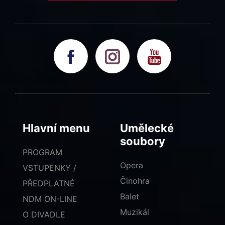
Hlavní menu
Umělecké
soubory
PROGRAM
Opera
VSTUPENKY /
Činohra
PŘEDPLATNÉ
Balet
NDM ON-LINE
Muzikál
O DIVADLE