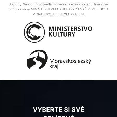
Aktivity Národního divadla moravskoslezského jsou finančně
podporovány MINISTERSTVEM KULTURY ČESKÉ REPUBLIKY A
MORAVSKOSLEZSKÝM KRAJEM.
VYBERTE SI SVÉ