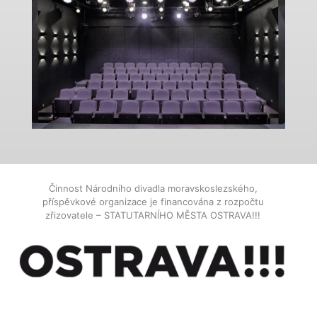
Činnost Národního divadla moravskoslezského,
příspěvkové organizace je financována z rozpočtu
zřizovatele – STATUTARNÍHO MĚSTA OSTRAVA!!!