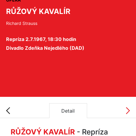
RŮŽOVÝ KAVALÍR
Richard Strauss
Repríza 2.7.1967, 18:30 hodin
Divadlo Zdeňka Nejedlého (DAD)
Detail
RŮŽOVÝ KAVALÍR
- Repríza