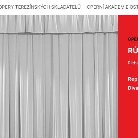
OPERY TEREZÍNSKÝCH SKLADATELŮ
OPERNÍ AKADEMIE OS
OPE
RŮ
Rich
Repr
Div