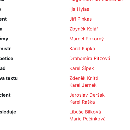
e
Ilja Hylas
ent
Jiří Pinkas
a
Zbyněk Kolář
ýmy
Marcel Pokorný
mistr
Karel Kupka
petice
Drahomíra Ritzová
lad
Karel Šípek
va textu
Zdeněk Knittl
Karel Jernek
cient
Jaroslav Deršák
Karel Raška
sleduje
Libuše Bílková
Marie Pečínková