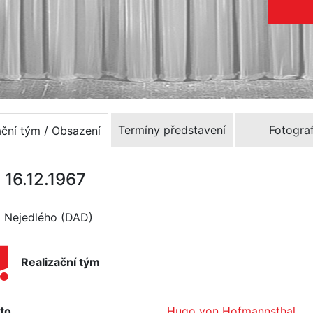
Termíny představení
Fotograf
ační tým / Obsazení
 16.12.1967
ka Nejedlého (DAD)
Realizační tým
to
Hugo von Hofmannsthal