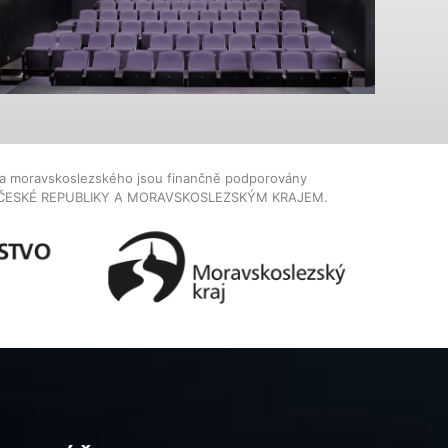
dla moravskoslezského jsou finančně podporovány
ČESKÉ REPUBLIKY A MORAVSKOSLEZSKÝM KRAJEM.