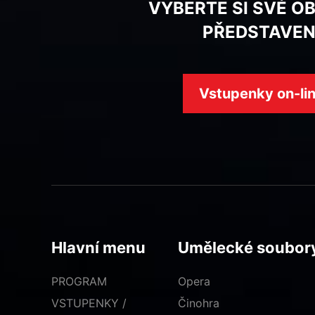
VYBERTE SI SVÉ O
PŘEDSTAVEN
Vstupenky on-li
Hlavní menu
Umělecké soubor
PROGRAM
Opera
VSTUPENKY /
Činohra