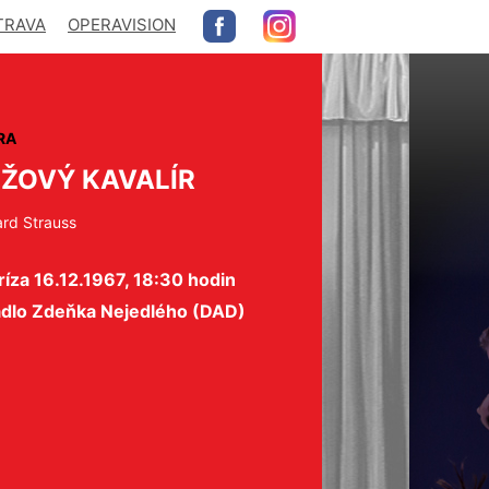
TRAVA
OPERAVISION
RA
ŽOVÝ KAVALÍR
ard Strauss
íza 16.12.1967, 18:30 hodin
adlo Zdeňka Nejedlého (DAD)