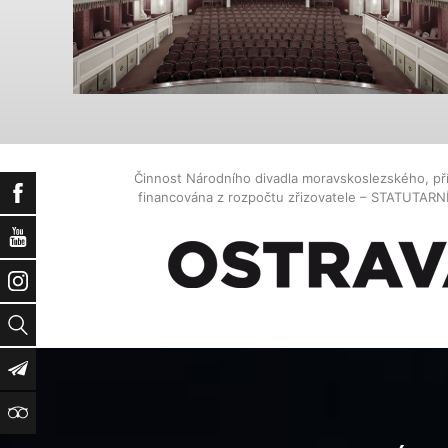
Činnost Národního divadla moravskoslezského, př
Facebook
financována z rozpočtu zřizovatele – STATUTAR
YouTube
Instagram
Vyhledat
Newsletter
TripAdvisor