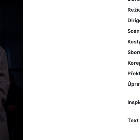
Reži
Dirig
Scén
Kost
Sbor
Kore
Přek
Úpra
Inspi
Text 