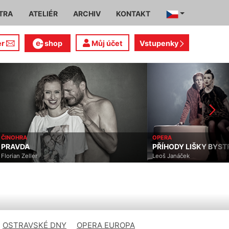
TRA
ATELIÉR
ARCHIV
KONTAKT
er
shop
Můj účet
Vstupenky
ČINOHRA
OPERA
PRAVDA
PŘÍHODY LIŠKY BYS
Florian Zeller
Leoš Janáček
OSTRAVSKÉ DNY
OPERA EUROPA