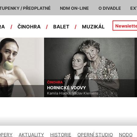
TUPENKY / PŘEDPLATNÉ
NDM ON-LINE
O DIVADLE
EX
Newslett
RA
/
ČINOHRA
/
BALET
/
MUZIKÁL
ČINOHRA
HORNICKÉ VDOVY
Kamila Hladká, Václav Klemens
OPERY
AKTUALITY
HISTORIE
OPERNÍ STUDIO
NODO