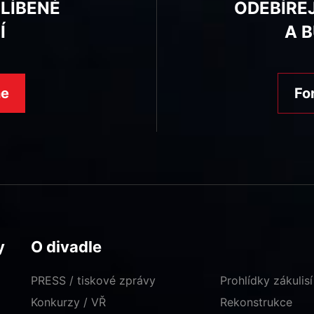
BLÍBENÉ
ODEBÍRE
Í
A 
ne
Fo
y
O divadle
PRESS / tiskové zprávy
Prohlídky zákulisí
Konkurzy / VŘ
Rekonstrukce