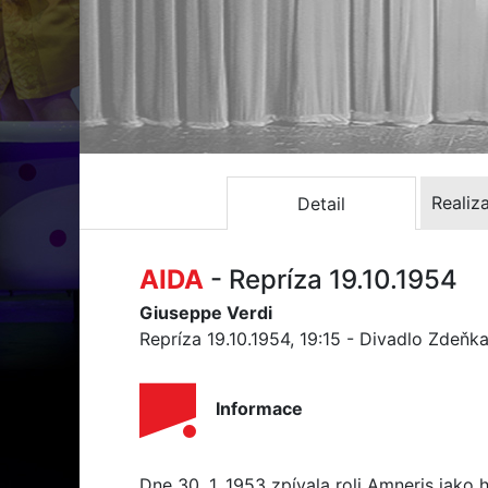
Realiz
Detail
AIDA
- Repríza 19.10.1954
Giuseppe Verdi
Repríza 19.10.1954, 19:15 - Divadlo Zdeň
Informace
Dne 30. 1. 1953 zpívala roli Amneris jak