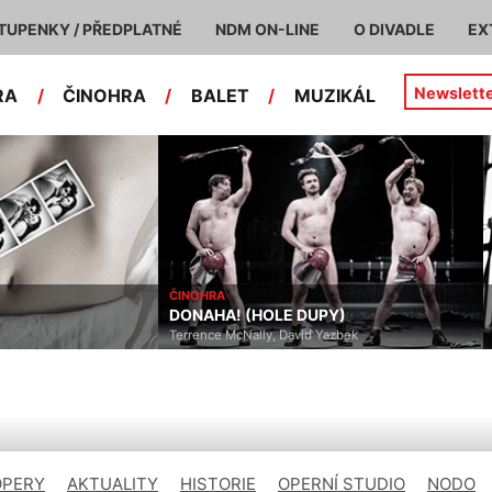
TUPENKY / PŘEDPLATNÉ
NDM ON-LINE
O DIVADLE
EX
Newslett
RA
/
ČINOHRA
/
BALET
/
MUZIKÁL
ČINOHRA
DONAHA! (HOLE DUPY)
Terrence McNally, David Yazbek
OPERY
AKTUALITY
HISTORIE
OPERNÍ STUDIO
NODO