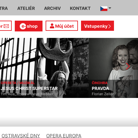
TRA
ATELIÉR
ARCHIV
KONTAKT
er
shop
Můj účet
Vstupenky
OPERETA / MUZIKÁL
ČINOHRA
JESUS CHRIST SUPERSTAR
PRAVDA
Tim Rice, Andrew Lloyd Webber
Florian Zeller
OSTRAVSKÉ DNY
OPERA EUROPA