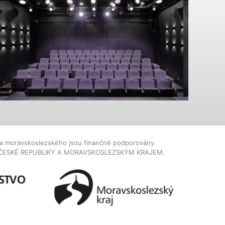
dla moravskoslezského jsou finančně podporovány
ČESKÉ REPUBLIKY A MORAVSKOSLEZSKÝM KRAJEM.