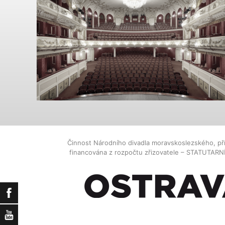
Činnost Národního divadla moravskoslezského, př
financována z rozpočtu zřizovatele – STATUTAR
Facebook
YouTube