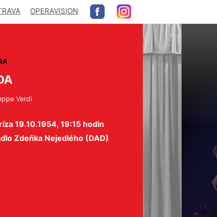
TRAVA
OPERAVISION
RA
DA
eppe Verdi
íza 19.10.1954, 19:15 hodin
adlo Zdeňka Nejedlého (DAD)