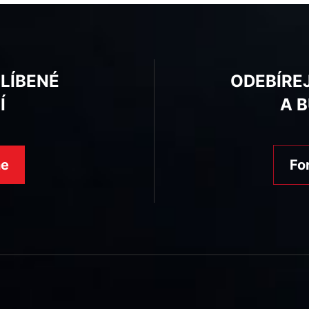
BLÍBENÉ
ODEBÍRE
Í
A 
ne
Fo