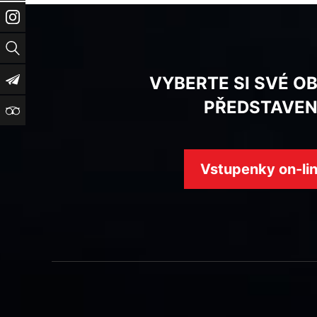
Instagram
Vyhledat
Newsletter
VYBERTE SI SVÉ O
PŘEDSTAVEN
TripAdvisor
Vstupenky on-li