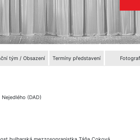
ační tým / Obsazení
Termíny představení
Fotograf
ka Nejedlého (DAD)
o host bulharská mezzosopranistka Táňa Coková.