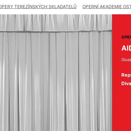
OPERY TEREZÍNSKÝCH SKLADATELŮ
OPERNÍ AKADEMIE OS
OPE
AI
Gius
Repr
Div