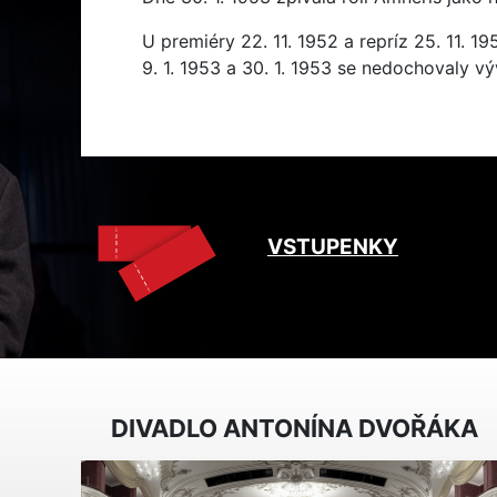
U premiéry 22. 11. 1952 a repríz 25. 11. 195
9. 1. 1953 a 30. 1. 1953 se nedochovaly v
VSTUPENKY
DIVADLO ANTONÍNA DVOŘÁKA