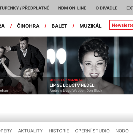
TUPENKY / PŘEDPLATNÉ
NDM ON-LINE
O DIVADLE
EX
Newslett
RA
/
ČINOHRA
/
BALET
/
MUZIKÁL
OPERETA / MUZIKÁL
LÍP SE LOUČÍ V NEDĚLI
han
Andrew Lloyd Webber, Don Black
OPERY
AKTUALITY
HISTORIE
OPERNÍ STUDIO
NODO