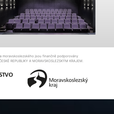
dla moravskoslezského jsou finančně podporovány
ČESKÉ REPUBLIKY A MORAVSKOSLEZSKÝM KRAJEM.