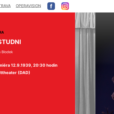
TRAVA
OPERAVISION
RA
STUDNI
m Blodek
miéra 12.9.1939, 20:30 hodin
dttheater (DAD)