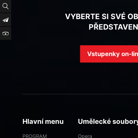
Vyhledat
VYBERTE SI SVÉ O
Newsletter
PŘEDSTAVEN
TripAdvisor
Vstupenky on-li
Hlavní menu
Umělecké soubor
PROGRAM
Opera