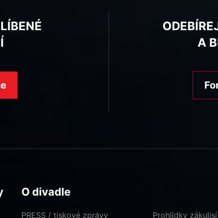
BLÍBENÉ
ODEBÍRE
Í
A 
ne
Fo
y
O divadle
PRESS / tiskové zprávy
Prohlídky zákulisí