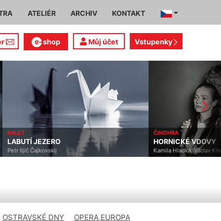
TRA
ATELIÉR
ARCHIV
KONTAKT
er
shop
Můj účet
Vstupenky
BALET
ČINOHRA
LABUTÍ JEZERO
HORNICKÉ VDOVY
Petr Iljič Čajkovskij
Kamila Hladká, Václav Klem
OSTRAVSKÉ DNY
OPERA EUROPA