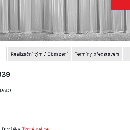
Realizační tým / Obsazení
Termíny představení
1939
(DAD)
a Dvořáka
Tvrdé palice