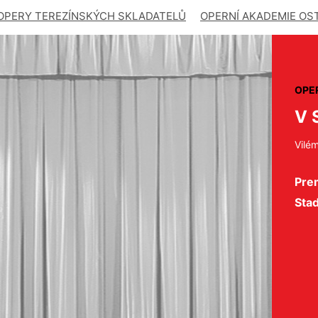
OPERY TEREZÍNSKÝCH SKLADATELŮ
OPERNÍ AKADEMIE OS
OPE
V 
Vilé
Pre
Sta