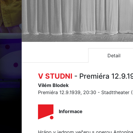
Detail
V STUDNI
- Premiéra 12.9.
Vilém Blodek
Premiéra 12.9.1939, 20:30 - Stadttheater 
Informace
Hráno v jednom večeru s operou Antonín