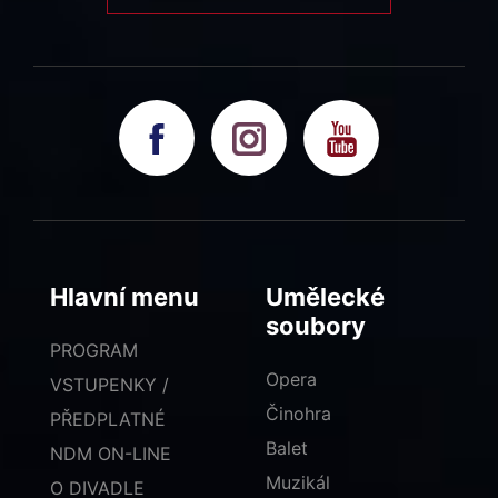
Hlavní menu
Umělecké
soubory
PROGRAM
Opera
VSTUPENKY /
Činohra
PŘEDPLATNÉ
Balet
NDM ON-LINE
Muzikál
O DIVADLE