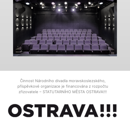
Činnost Národního divadla moravskoslezského,
příspěvkové organizace je financována z rozpočtu
zřizovatele – STATUTARNÍHO MĚSTA OSTRAVA!!!