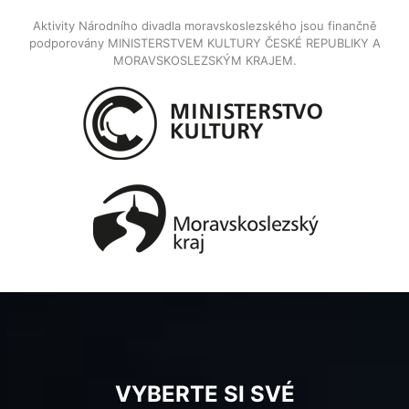
Aktivity Národního divadla moravskoslezského jsou finančně
podporovány MINISTERSTVEM KULTURY ČESKÉ REPUBLIKY A
MORAVSKOSLEZSKÝM KRAJEM.
VYBERTE SI SVÉ