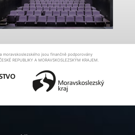
dla moravskoslezského jsou finančně podporovány
ČESKÉ REPUBLIKY A MORAVSKOSLEZSKÝM KRAJEM.