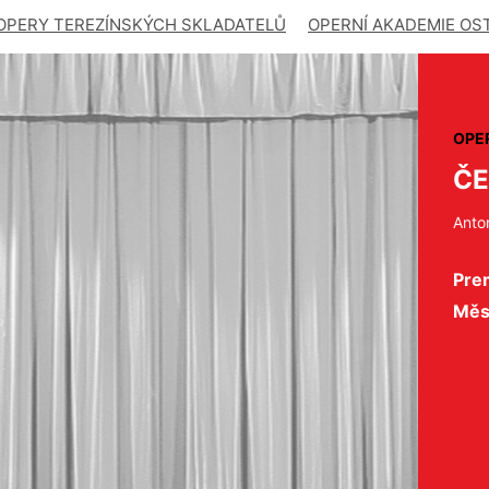
OPERY TEREZÍNSKÝCH SKLADATELŮ
OPERNÍ AKADEMIE OS
OPE
ČE
Anto
Prem
Měs