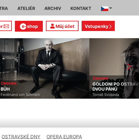
TRA
ATELIÉR
ARCHIV
KONTAKT
er
shop
Můj účet
Vstupenky
ČINOHRA
ČINOHRA
GOLDONI PO OSTRAV
BŮH
DVOU PÁNŮ
Ferdinand von Schirach
Tomáš Svoboda
OSTRAVSKÉ DNY
OPERA EUROPA