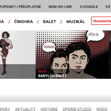
TUPENKY / PŘEDPLATNÉ
NDM ON-LINE
O DIVADLE
EX
Newslett
RA
/
ČINOHRA
/
BALET
/
MUZIKÁL
BALET
BABYLON BALET
stein
OPERY
AKTUALITY
HISTORIE
OPERNÍ STUDIO
NODO