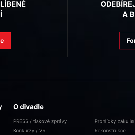
BLÍBENÉ
ODEBÍRE
Í
A 
ne
Fo
y
O divadle
PRESS / tiskové zprávy
Prohlídky zákulisí
Konkurzy / VŘ
Rekonstrukce