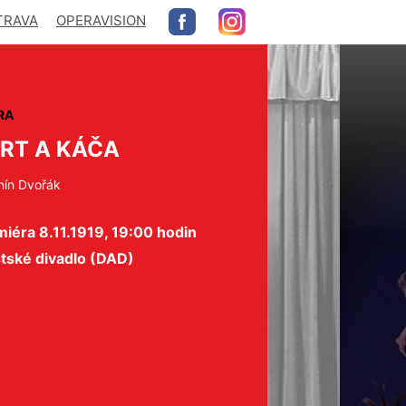
TRAVA
OPERAVISION
RA
RT A KÁČA
nín Dvořák
iéra 8.11.1919, 19:00 hodin
tské divadlo (DAD)