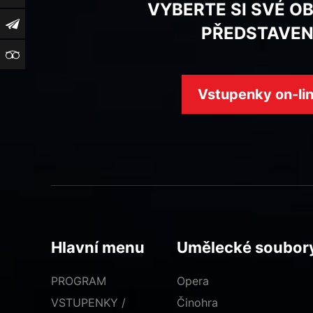
VYBERTE SI SVÉ O
Newsletter
PŘEDSTAVEN
TripAdvisor
Vstupenky on-li
Hlavní menu
Umělecké soubor
PROGRAM
Opera
VSTUPENKY /
Činohra