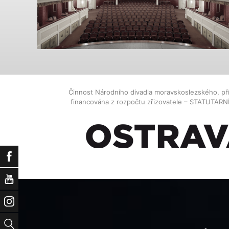
Činnost Národního divadla moravskoslezského, př
financována z rozpočtu zřizovatele – STATUTAR
Facebook
YouTube
Instagram
Vyhledat