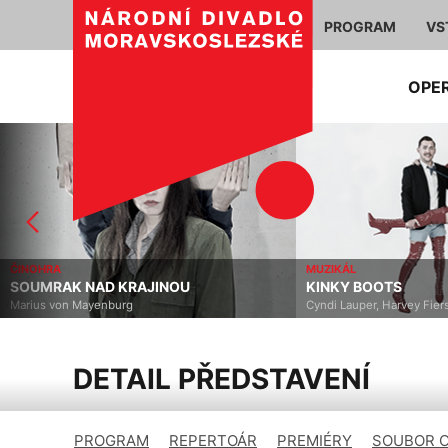
PROGRAM
VS
OPE
ČINOHRA
MUZIKÁL
SOUMRAK NAD KRAJINOU
KINKY BOOTS
Marius von Mayenburg
Cyndi Lauper, Harvey Fier
DETAIL PŘEDSTAVENÍ
PROGRAM
REPERTOÁR
PREMIÉRY
SOUBOR 