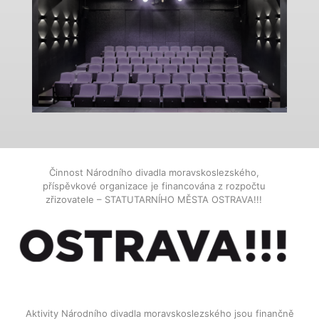
Činnost Národního divadla moravskoslezského,
příspěvkové organizace je financována z rozpočtu
zřizovatele – STATUTARNÍHO MĚSTA OSTRAVA!!!
Aktivity Národního divadla moravskoslezského jsou finančně