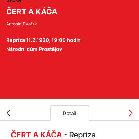
ČERT A KÁČA
Antonín Dvořák
Repríza 11.2.1920, 19:00 hodin
Národní dům Prostějov
Detail
ČERT A KÁČA
- Repríza