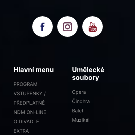
Hlavní menu
Umělecké
soubory
PROGRAM
Opera
VSTUPENKY /
Činohra
PŘEDPLATNÉ
Balet
NDM ON-LINE
Muzikál
O DIVADLE
EXTRA