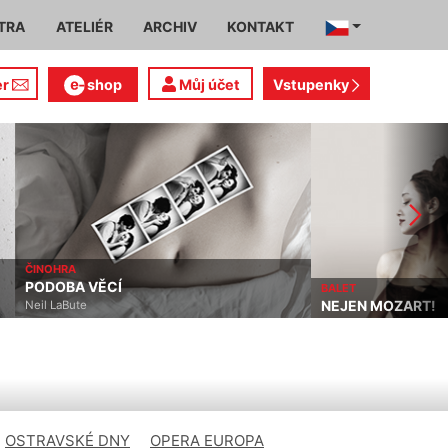
TRA
ATELIÉR
ARCHIV
KONTAKT
er
shop
Můj účet
Vstupenky
ČINOHRA
PODOBA VĚCÍ
BALET
NEJEN MOZART!
Neil LaBute
OSTRAVSKÉ DNY
OPERA EUROPA