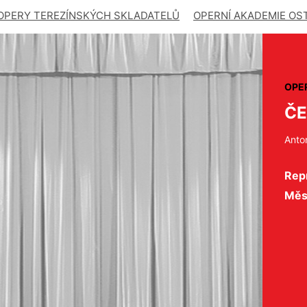
OPERY TEREZÍNSKÝCH SKLADATELŮ
OPERNÍ AKADEMIE OS
OPE
ČE
Anto
Repr
Měs