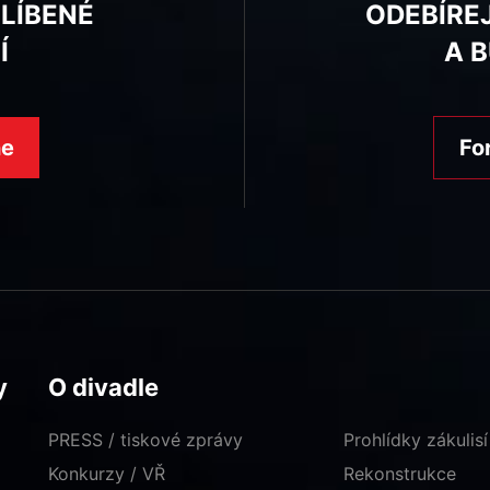
BLÍBENÉ
ODEBÍRE
Í
A 
ne
Fo
y
O divadle
PRESS / tiskové zprávy
Prohlídky zákulisí
Konkurzy / VŘ
Rekonstrukce