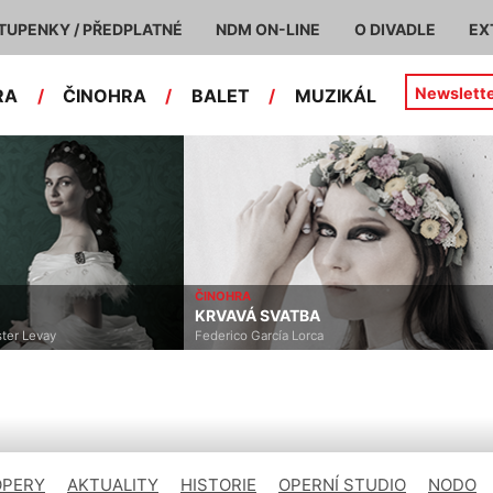
TUPENKY / PŘEDPLATNÉ
NDM ON-LINE
O DIVADLE
EX
Newslett
RA
/
ČINOHRA
/
BALET
/
MUZIKÁL
ČINOHRA
KRVAVÁ SVATBA
Levay
Federico García Lorca
OPERY
AKTUALITY
HISTORIE
OPERNÍ STUDIO
NODO