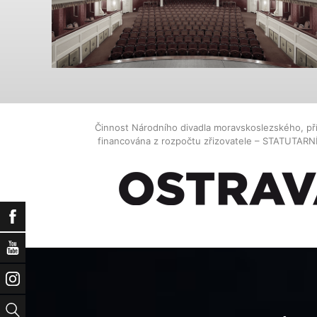
Činnost Národního divadla moravskoslezského, př
financována z rozpočtu zřizovatele – STATUTAR
Facebook
YouTube
Instagram
Vyhledat