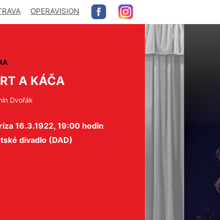
TRAVA
OPERAVISION
RA
RT A KÁČA
nín Dvořák
íza 16.3.1922, 19:00 hodin
tské divadlo (DAD)