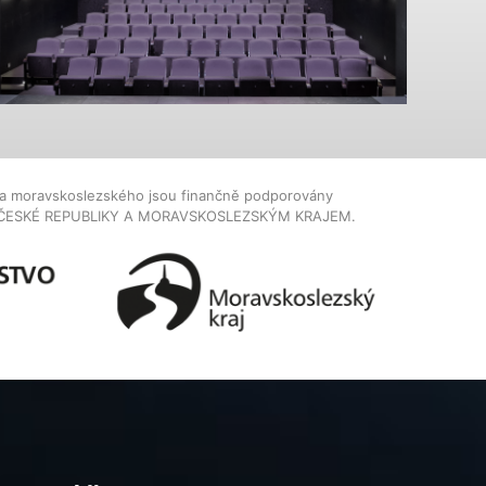
dla moravskoslezského jsou finančně podporovány
ČESKÉ REPUBLIKY A MORAVSKOSLEZSKÝM KRAJEM.