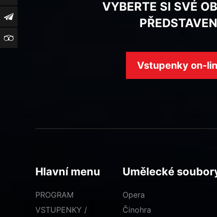
VYBERTE SI SVÉ O
Newsletter
PŘEDSTAVEN
TripAdvisor
Vstupenky on-li
Hlavní menu
Umělecké soubor
PROGRAM
Opera
VSTUPENKY /
Činohra