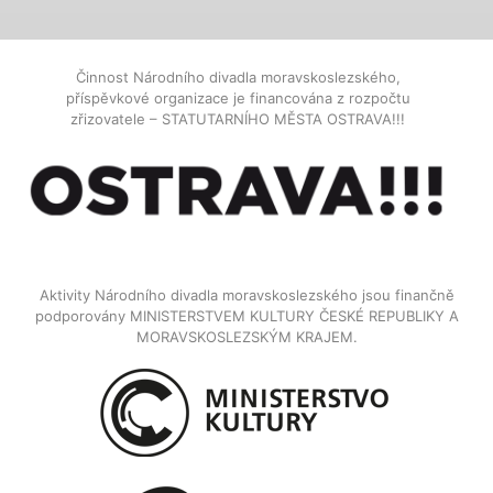
Činnost Národního divadla moravskoslezského,
příspěvkové organizace je financována z rozpočtu
zřizovatele – STATUTARNÍHO MĚSTA OSTRAVA!!!
Aktivity Národního divadla moravskoslezského jsou finančně
podporovány MINISTERSTVEM KULTURY ČESKÉ REPUBLIKY A
MORAVSKOSLEZSKÝM KRAJEM.