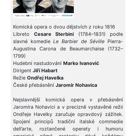
Komická opera o dvou dějstvích z roku 1816
Libreto
Cesare Sterbini
(1784–1831) podle
slavné komedie
Le Barbier de Séville
Pierra-
Augustina Carona de Beaumarchaise (1732–
1799)
Hudební nastudování
Marko Ivanović
Dirigent
Jiří Habart
Režie
Ondřej Havelka
České přebásnění
Jaromír Nohavica
Nejslavnější komická opera v přebásnění
Jaromíra Nohavici a v precizně vystavěné režii
Ondřeje Havelky zaručuje opravdový zážitek.
Spojení principů tradiční italské commedie
dell’arte, roztančené operety i humoru