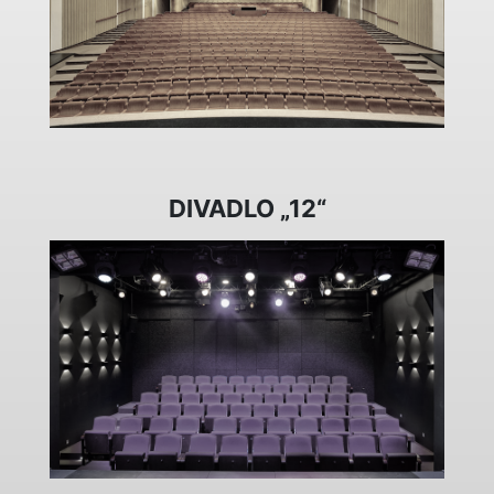
DIVADLO „12“