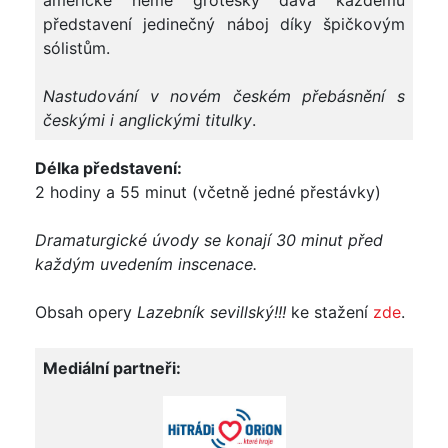
americké němé grotesky dává každému
představení jedinečný náboj díky špičkovým
sólistům.
Nastudování v novém českém přebásnění s
českými i anglickými titulky
.
Délka představení:
2 hodiny a 55 minut (včetně jedné přestávky)
Dramaturgické úvody se konají 30 minut před
každým uvedením inscenace.
Obsah opery
Lazebník sevillský!!!
ke stažení
zde
.
Mediální partneři: