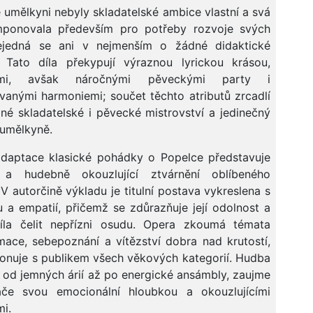
 umělkyni nebyly skladatelské ambice vlastní a svá
mponovala především pro potřeby rozvoje svých
ejedná se ani v nejmenším o žádné didaktické
. Tato díla překypují výraznou lyrickou krásou,
ými, avšak náročnými pěveckými party i
ovanými harmoniemi; součet těchto atributů zrcadlí
é skladatelské i pěvecké mistrovství a jedinečný
 umělkyně.
adaptace klasické pohádky o Popelce představuje
 a hudebně okouzlující ztvárnění oblíbeného
 V autorčině výkladu je titulní postava vykreslena s
 a empatií, přičemž se zdůrazňuje její odolnost a
 síla čelit nepřízni osudu. Opera zkoumá témata
mace, sebepoznání a vítězství dobra nad krutostí,
onuje s publikem všech věkových kategorií. Hudba
, od jemných árií až po energické ansámbly, zaujme
ače svou emocionální hloubkou a okouzlujícími
i.