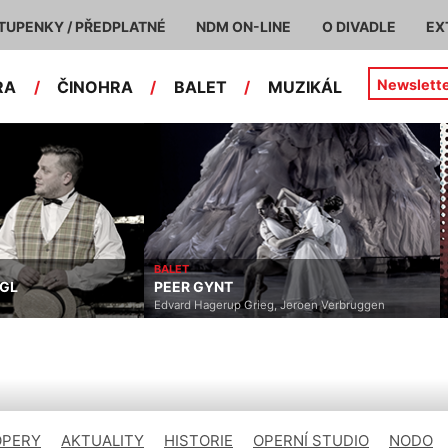
TUPENKY / PŘEDPLATNÉ
NDM ON-LINE
O DIVADLE
EX
Newslett
RA
/
ČINOHRA
/
BALET
/
MUZIKÁL
 GYNT
BALET
BABYLON BALET
 Hagerup Grieg, Jeroen Verbruggen
OPERY
AKTUALITY
HISTORIE
OPERNÍ STUDIO
NODO