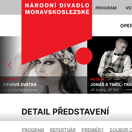
PROGRAM
VS
OPE
MUZIKÁL
BALET
JONÁŠ A TINGL-TANGL
PEER
Jiří Suchý, Jiří Šlitr
Edvard
DETAIL PŘEDSTAVENÍ
PROGRAM
REPERTOÁR
PREMIÉRY
SOUBOR 