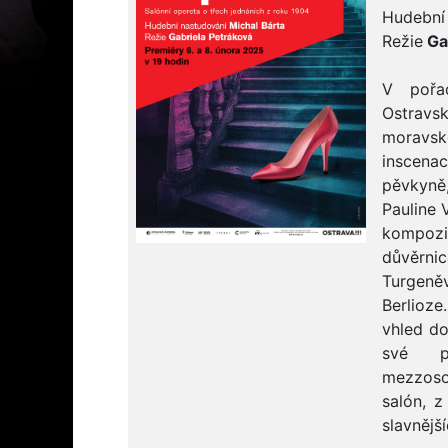
Hudební
Režie
Ga
V pořa
Ostra
moravs
inscenac
pěvkyně
Pauline 
kompoz
důvěrni
Turgeně
Berlioze
vhled do
své pě
mezzosop
salón, z
slavnější