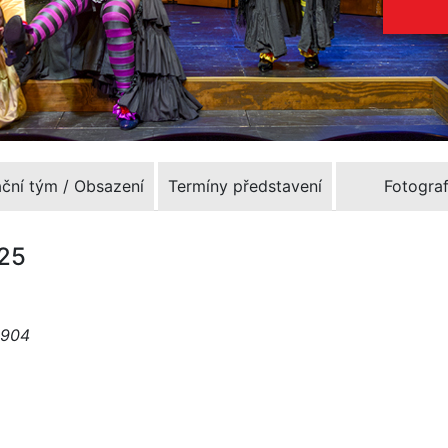
ační tým / Obsazení
Termíny představení
Fotograf
025
1904