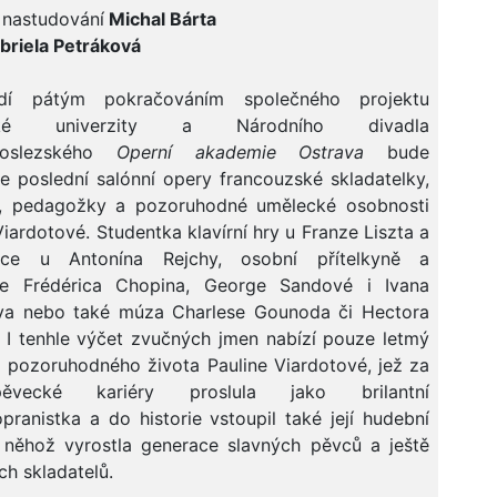
 nastudování
Michal Bárta
briela Petráková
dí pátým pokračováním společného projektu
vské univerzity a Národního divadla
koslezského
Operní akademie Ostrava
bude
e poslední salónní opery francouzské skladatelky,
, pedagožky a pozoruhodné umělecké osobnosti
Viardotové. Studentka klavírní hry u Franze Liszta a
ice u Antonína Rejchy, osobní přítelkyně a
ce Frédérica Chopina, George Sandové i Ivana
va nebo také múza Charlese Gounoda či Hectora
. I tenhle výčet zvučných jmen nabízí pouze letmý
 pozoruhodného života Pauline Viardotové, jež za
vecké kariéry proslula jako brilantní
ranistka a do historie vstoupil také její hudební
 něhož vyrostla generace slavných pěvců a ještě
ch skladatelů.