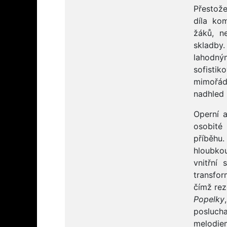
Přestože
díla ko
žáků, n
skladby
lahodn
sofistik
mimořádn
nadhled
Operní 
osobité
příběhu.
hloubkou
vnitřní
transfor
čímž rez
Popelky
posluch
melodiem