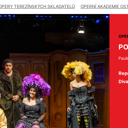
OPERY TEREZÍNSKÝCH SKLADATELŮ
OPERNÍ AKADEMIE OS
OPE
PO
Pauli
Repr
Diva