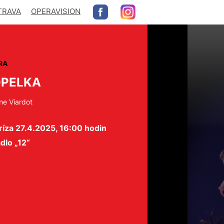
TRAVA
OPERAVISION
RA
PELKA
ne Viardot
íza 27.4.2025, 16:00 hodin
dlo „12“