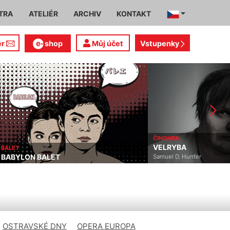
TRA
ATELIÉR
ARCHIV
KONTAKT
er
shop
Můj účet
Vstupenky
ČINOHRA
OPERA
VELRYBA
TURA
Samuel D. Hunter
Giacomo
OSTRAVSKÉ DNY
OPERA EUROPA