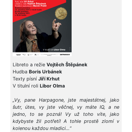
Libreto a režie
Vojtěch Štěpánek
Hudba
Boris Urbánek
Texty písní
Jiří Krhut
V titulní roli
Libor Olma
„Vy, pane Harpagone, jste majestátnej, jako
šutr, útes, vy jste věčnej, vy máte IQ, a ne
jedno, to se pozná! Vy už toho víte, jako
kdybyste žil potřetí! A tohle prostě zlomí v
kolenou každou mladici…“