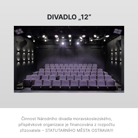
DIVADLO „12“
Činnost Národního divadla moravskoslezského,
příspěvkové organizace je financována z rozpočtu
zřizovatele – STATUTARNÍHO MĚSTA OSTRAVA!!!