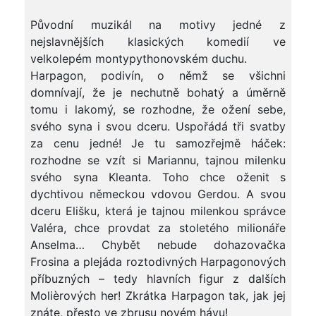
Původní muzikál na motivy jedné z
nejslavnějších klasických komedií ve
velkolepém montypythonovském duchu.
Harpagon, podivín, o němž se všichni
domnívají, že je nechutně bohatý a úměrně
tomu i lakomý, se rozhodne, že ožení sebe,
svého syna i svou dceru. Uspořádá tři svatby
za cenu jedné! Je tu samozřejmě háček:
rozhodne se vzít si Mariannu, tajnou milenku
svého syna Kleanta. Toho chce oženit s
dychtivou německou vdovou Gerdou. A svou
dceru Elišku, která je tajnou milenkou správce
Valéra, chce provdat za stoletého milionáře
Anselma… Chybět nebude dohazovačka
Frosina a plejáda roztodivných Harpagonových
příbuzných – tedy hlavních figur z dalších
Molièrových her! Zkrátka Harpagon tak, jak jej
znáte, přesto ve zbrusu novém hávu!