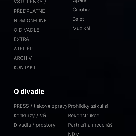
Opera
VSTUPENKY /
Činohra
PŘEDPLATNÉ
Balet
NDM ON-LINE
Muzikál
O DIVADLE
EXTRA
ATELIÉR
ARCHIV
KONTAKT
O divadle
PRESS / tiskové zprávy
Prohlídky zákulisí
Konkurzy / VŘ
Rekonstrukce
Divadla / prostory
Partneři a mecenáši
NDM