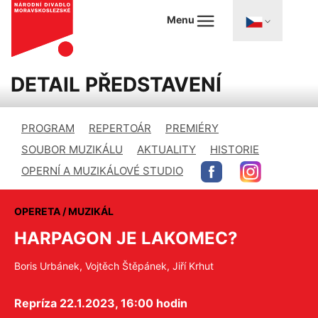
Menu
DETAIL PŘEDSTAVENÍ
PROGRAM
REPERTOÁR
PREMIÉRY
SOUBOR MUZIKÁLU
AKTUALITY
HISTORIE
OPERNÍ A MUZIKÁLOVÉ STUDIO
OPERETA / MUZIKÁL
HARPAGON JE LAKOMEC?
Boris Urbánek, Vojtěch Štěpánek, Jiří Krhut
Repríza 22.1.2023, 16:00 hodin