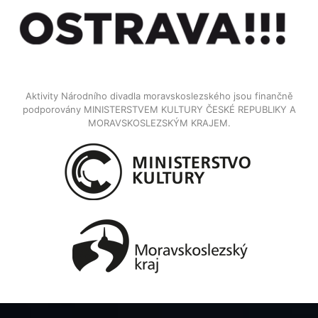
Aktivity Národního divadla moravskoslezského jsou finančně
podporovány MINISTERSTVEM KULTURY ČESKÉ REPUBLIKY A
MORAVSKOSLEZSKÝM KRAJEM.