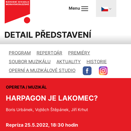
Menu
DETAIL PŘEDSTAVENÍ
PROGRAM
REPERTOÁR
PREMIÉRY
SOUBOR MUZIKÁLU
AKTUALITY
HISTORIE
OPERNÍ A MUZIKÁLOVÉ STUDIO
OPERETA / MUZIKÁL
HARPAGON JE LAKOMEC?
Boris Urbánek, Vojtěch Štěpánek, Jiří Krhut
Repríza 25.5.2022, 18:30 hodin