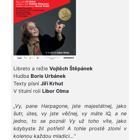
Libreto a režie
Vojtěch Štěpánek
Hudba
Boris Urbánek
Texty písní
Jiří Krhut
V titulní roli
Libor Olma
„Vy, pane Harpagone, jste majestátnej, jako
šutr, útes, vy jste věčnej, vy máte IQ, a ne
jedno, to se pozná! Vy už toho víte, jako
kdybyste žil potřetí! A tohle prostě zlomí v
kolenou každou mladici…“