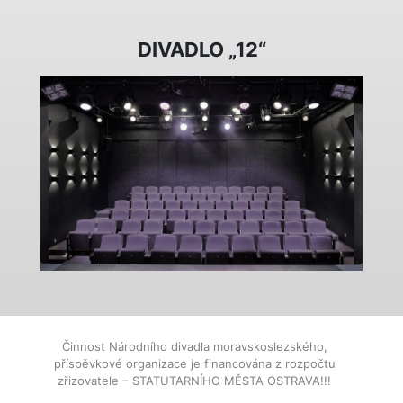
DIVADLO „12“
Činnost Národního divadla moravskoslezského,
příspěvkové organizace je financována z rozpočtu
zřizovatele – STATUTARNÍHO MĚSTA OSTRAVA!!!