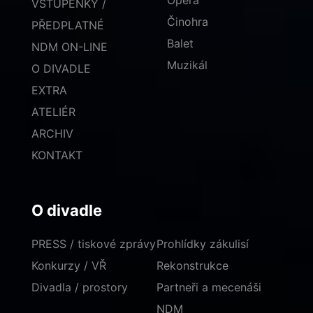
Opera
VSTUPENKY /
Činohra
PŘEDPLATNÉ
Balet
NDM ON-LINE
Muzikál
O DIVADLE
EXTRA
ATELIÉR
ARCHIV
KONTAKT
O divadle
PRESS / tiskové zprávy
Prohlídky zákulisí
Konkurzy / VŘ
Rekonstrukce
Divadla / prostory
Partneři a mecenáši
NDM