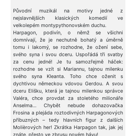
Původní muzikál na motivy jedné z
nejslavnějších klasických komedií ve
velkolepém montypythonovském duchu.
Harpagon, podivín, o němž se všichni
domnívají, že je nechutně bohatý a úměrně
tomu i lakomý, se rozhodne, že ožení sebe,
svého syna i svou dceru. Uspořádá tři svatby
za cenu jedné! Je tu samozřejmě háček:
rozhodne se vzít si Mariannu, tajnou milenku
svého syna Kleanta. Toho chce oženit s
dychtivou německou vdovou Gerdou. A svou
dceru Elišku, která je tajnou milenkou správce
Valéra, chce provdat za stoletého milionáře
Anselma… Chybět nebude dohazovačka
Frosina a plejáda roztodivných Harpagonových
příbuzných – tedy hlavních figur z dalších
Molièrových her! Zkrátka Harpagon tak, jak jej
znáte, přesto ve zbrusu novém hávu!