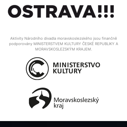
Aktivity Národního divadla moravskoslezského jsou finančně
podporovány MINISTERSTVEM KULTURY ČESKÉ REPUBLIKY A
MORAVSKOSLEZSKÝM KRAJEM.