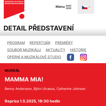
Menu
DETAIL PŘEDSTAVENÍ
PROGRAM
REPERTOÁR
PREMIÉRY
SOUBOR MUZIKÁLU
AKTUALITY
HISTORIE
OPERNÍ A MUZIKÁLOVÉ STUDIO
MUZIKÁL
MAMMA MIA!
Benny Andersson, Björn Ulvaeus, Catherine Johnson
Repríza 1.5.2025, 18:30 hodin