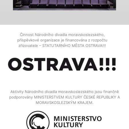
Činnost Národního divadla moravskoslezského,
příspěvkové organizace je financována z rozpočtu
zřizovatele – STATUTARNÍHO MĚSTA OSTRAVA!!!
Aktivity Národního divadla moravskoslezského jsou finančně
podporovány MINISTERSTVEM KULTURY ČESKÉ REPUBLIKY A
MORAVSKOSLEZSKÝM KRAJEM.