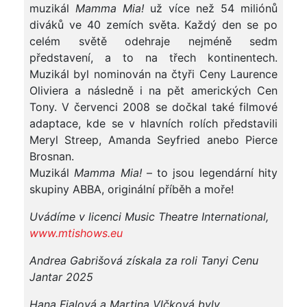
muzikál
Mamma Mia!
už více než 54 miliónů
diváků ve 40 zemích světa. Každý den se po
celém světě odehraje nejméně sedm
představení, a to na třech kontinentech.
Muzikál byl nominován na čtyři Ceny Laurence
Oliviera a následně i na pět amerických Cen
Tony. V červenci 2008 se dočkal také filmové
adaptace, kde se v hlavních rolích představili
Meryl Streep, Amanda Seyfried anebo Pierce
Brosnan.
Muzikál
Mamma Mia!
– to jsou legendární hity
skupiny ABBA, originální příběh a moře!
Uvádíme v licenci Music Theatre International,
www.mtishows.eu
Andrea Gabrišová získala za roli Tanyi Cenu
Jantar 2025
Hana Fialová a Martina Vlčková byly