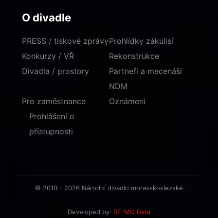
O divadle
PRESS / tiskové zprávy
Prohlídky zákulisí
Konkurzy / VŘ
Rekonstrukce
Divadla / prostory
Partneři a mecenáši
NDM
Pro zaměstnance
Oznámení
Prohlášení o
přístupnosti
© 2010 - 2026 Národní divadlo moravskoslezské
Developed by:
SE-MO Data