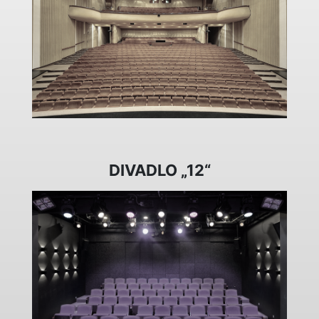
DIVADLO „12“