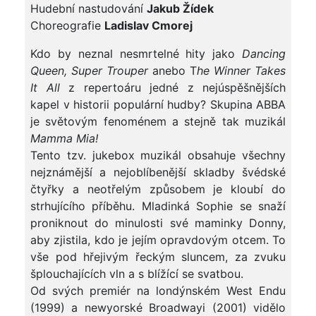
Hudební nastudování
Jakub Žídek
Choreografie
Ladislav Cmorej
Kdo by neznal nesmrtelné hity jako
Dancing
Queen, Super Trouper
anebo T
he Winner Takes
It All
z repertoáru jedné z nejúspěšnějších
kapel v historii populární hudby? Skupina ABBA
je světovým fenoménem a stejně tak muzikál
Mamma Mia
!
Tento tzv. jukebox muzikál obsahuje všechny
nejznámější a nejoblíbenější skladby švédské
čtyřky a neotřelým způsobem je kloubí do
strhujícího příběhu. Mladinká Sophie se snaží
proniknout do minulosti své maminky Donny,
aby zjistila, kdo je jejím opravdovým otcem. To
vše pod hřejivým řeckým sluncem, za zvuku
šplouchajících vln a s blížící se svatbou.
Od svých premiér na londýnském West Endu
(1999) a newyorské Broadwayi (2001) vidělo