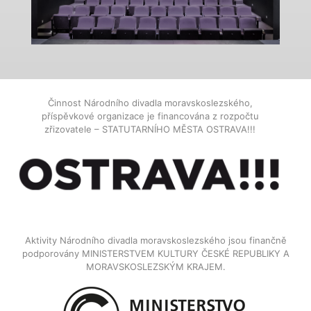
Činnost Národního divadla moravskoslezského,
příspěvkové organizace je financována z rozpočtu
zřizovatele – STATUTARNÍHO MĚSTA OSTRAVA!!!
Aktivity Národního divadla moravskoslezského jsou finančně
podporovány MINISTERSTVEM KULTURY ČESKÉ REPUBLIKY A
MORAVSKOSLEZSKÝM KRAJEM.