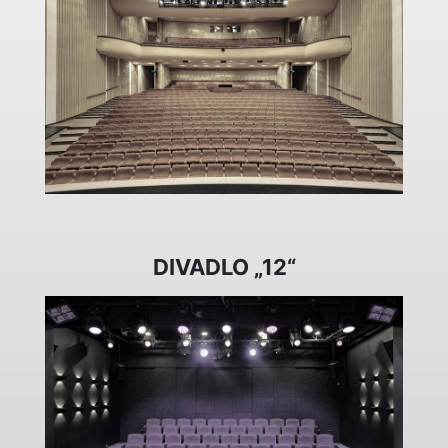
DIVADLO „12“