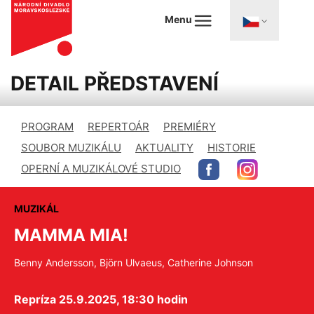
Menu
DETAIL PŘEDSTAVENÍ
PROGRAM
REPERTOÁR
PREMIÉRY
SOUBOR MUZIKÁLU
AKTUALITY
HISTORIE
OPERNÍ A MUZIKÁLOVÉ STUDIO
MUZIKÁL
MAMMA MIA!
Benny Andersson, Björn Ulvaeus, Catherine Johnson
Repríza 25.9.2025, 18:30 hodin