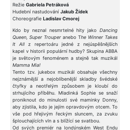
Režie
Gabriela Petráková
Hudební nastudování
Jakub Žídek
Choreografie
Ladislav Cmorej
Kdo by neznal nesmrtelné hity jako
Dancing
Queen, Super Trouper
anebo T
he Winner Takes
It All
z repertoáru jedné z nejúspěšnějších
kapel v historii populární hudby? Skupina ABBA
je světovým fenoménem a stejně tak muzikál
Mamma Mia
!
Tento tzv. jukebox muzikál obsahuje všechny
nejznámější a nejoblíbenější skladby švédské
čtyřky a neotřelým způsobem je kloubí do
strhujícího příběhu. Mladinká Sophie se snaží
proniknout do minulosti své maminky Donny,
aby zjistila, kdo je jejím opravdovým otcem. To
vše pod hřejivým řeckým sluncem, za zvuku
šplouchajících vln a s blížící se svatbou.
Od svých premiér na londýnském West Endu