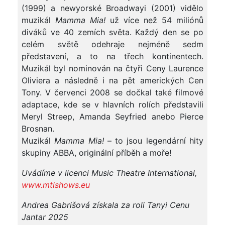
(1999) a newyorské Broadwayi (2001) vidělo
muzikál
Mamma Mia!
už více než 54 miliónů
diváků ve 40 zemích světa. Každý den se po
celém světě odehraje nejméně sedm
představení, a to na třech kontinentech.
Muzikál byl nominován na čtyři Ceny Laurence
Oliviera a následně i na pět amerických Cen
Tony. V červenci 2008 se dočkal také filmové
adaptace, kde se v hlavních rolích představili
Meryl Streep, Amanda Seyfried anebo Pierce
Brosnan.
Muzikál
Mamma Mia!
– to jsou legendární hity
skupiny ABBA, originální příběh a moře!
Uvádíme v licenci Music Theatre International,
www.mtishows.eu
Andrea Gabrišová získala za roli Tanyi Cenu
Jantar 2025