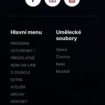
Hlavní menu
Umělecké
soubory
PROGRAM
Opera
VSTUPENKY /
Činohra
PŘEDPLATNÉ
Balet
NDM ON-LINE
Muzikál
O DIVADLE
EXTRA
ATELIÉR
ARCHIV
KONTAKT