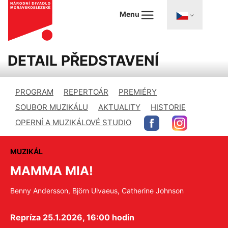
Menu
DETAIL PŘEDSTAVENÍ
PROGRAM
REPERTOÁR
PREMIÉRY
SOUBOR MUZIKÁLU
AKTUALITY
HISTORIE
OPERNÍ A MUZIKÁLOVÉ STUDIO
MUZIKÁL
MAMMA MIA!
Benny Andersson, Björn Ulvaeus, Catherine Johnson
Repríza 25.1.2026, 16:00 hodin