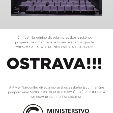
Činnost Národního divadla moravskoslezského,
příspěvkové organizace je financována z rozpočtu
zřizovatele – STATUTARNÍHO MĚSTA OSTRAVA!!!
Aktivity Národního divadla moravskoslezského jsou finančně
podporovány MINISTERSTVEM KULTURY ČESKÉ REPUBLIKY A
MORAVSKOSLEZSKÝM KRAJEM.