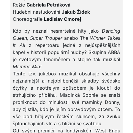
Režie
Gabriela Petráková
Hudební nastudování
Jakub Žídek
Choreografie
Ladislav Cmorej
Kdo by neznal nesmrtelné hity jako
Dancing
Queen, Super Trouper
anebo T
he Winner Takes
It All
z repertoáru jedné z nejúspěšnějších
kapel v historii populární hudby? Skupina ABBA
je světovým fenoménem a stejně tak muzikál
Mamma Mia
!
Tento tzv. jukebox muzikál obsahuje všechny
nejznámější a nejoblíbenější skladby švédské
čtyřky a neotřelým způsobem je kloubí do
strhujícího příběhu. Mladinká Sophie se snaží
proniknout do minulosti své maminky Donny,
aby zjistila, kdo je jejím opravdovým otcem. To
vše pod hřejivým řeckým sluncem, za zvuku
šplouchajících vln a s blížící se svatbou.
Od svých premiér na londýnském West Endu