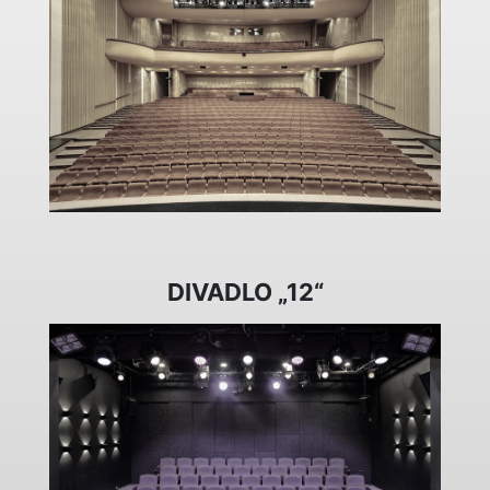
DIVADLO „12“