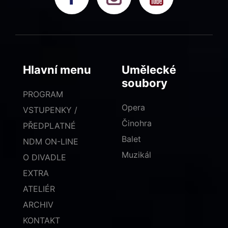
Hlavní menu
Umělecké
soubory
PROGRAM
Opera
VSTUPENKY /
Činohra
PŘEDPLATNÉ
Balet
NDM ON-LINE
Muzikál
O DIVADLE
EXTRA
ATELIÉR
ARCHIV
KONTAKT