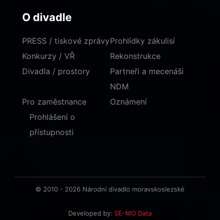
O divadle
PRESS / tiskové zprávy
Prohlídky zákulisí
Konkurzy / VŘ
Rekonstrukce
Divadla / prostory
Partneři a mecenáši
NDM
Pro zaměstnance
Oznámení
Prohlášení o
přístupnosti
© 2010 - 2026 Národní divadlo moravskoslezské
Developed by:
SE-MO Data