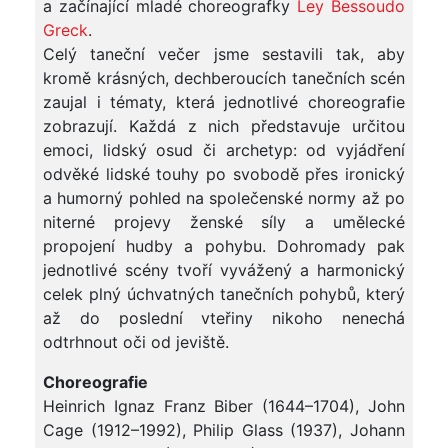
a začínající mladé choreografky
Ley Bessoudo
Greck
.
Celý taneční večer jsme sestavili tak, aby
kromě krásných, dechberoucích tanečních scén
zaujal i tématy, která jednotlivé choreografie
zobrazují. Každá z nich představuje určitou
emoci, lidský osud či archetyp: od vyjádření
odvěké lidské touhy po svobodě přes ironický
a humorný pohled na společenské normy až po
niterné projevy ženské síly a umělecké
propojení hudby a pohybu. Dohromady pak
jednotlivé scény tvoří vyvážený a harmonický
celek plný úchvatných tanečních pohybů, který
až do poslední vteřiny nikoho nenechá
odtrhnout oči od jeviště.
Choreografie
Heinrich Ignaz Franz Biber (1644–1704), John
Cage (1912–1992), Philip Glass (1937), Johann