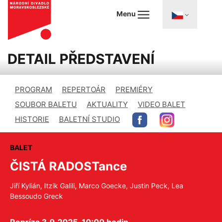
Menu
DETAIL PŘEDSTAVENÍ
PROGRAM
REPERTOÁR
PREMIÉRY
SOUBOR BALETU
AKTUALITY
VIDEO BALET
HISTORIE
BALETNÍ STUDIO
BALET
ČISTÁ RADOSTance
Jiří Kylián, Itzik Galili, Marco Goecke, Justin Peck, Lea
Bessoudo Greck