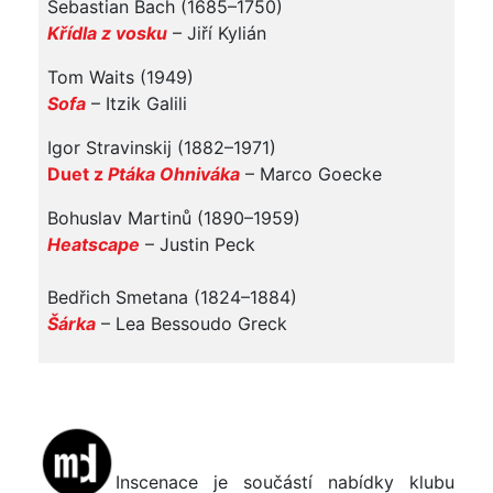
Sebastian Bach (1685–1750)
Křídla z vosku
– Jiří Kylián
Tom Waits (1949)
Sofa
– Itzik Galili
Igor Stravinskij (1882–1971)
Duet z
Ptáka Ohniváka
– Marco Goecke
Bohuslav Martinů (1890–1959)
Heatscape
– Justin Peck
Bedřich Smetana (1824–1884)
Šárka
– Lea Bessoudo Greck
Inscenace je součástí nabídky klubu