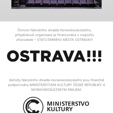
Činnost Národního divadla moravskoslezského,
příspěvkové organizace je financována z rozpočtu
zřizovatele – STATUTARNÍHO MĚSTA OSTRAVA!!!
Aktivity Národního divadla moravskoslezského jsou finančně
podporovány MINISTERSTVEM KULTURY ČESKÉ REPUBLIKY A
MORAVSKOSLEZSKÝM KRAJEM.