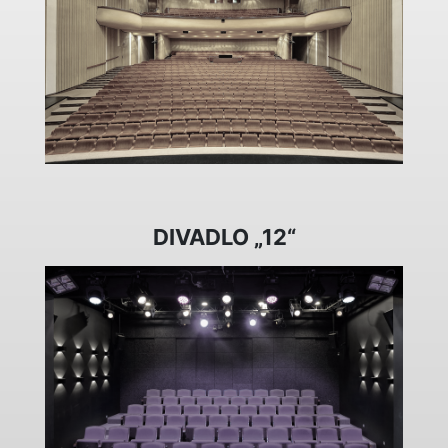
DIVADLO „12“