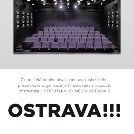
Činnost Národního divadla moravskoslezského,
příspěvkové organizace je financována z rozpočtu
zřizovatele – STATUTARNÍHO MĚSTA OSTRAVA!!!