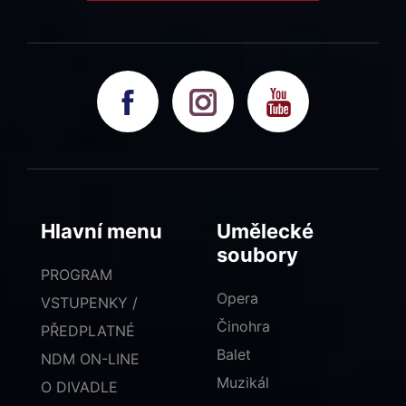
Hlavní menu
Umělecké
soubory
PROGRAM
Opera
VSTUPENKY /
Činohra
PŘEDPLATNÉ
Balet
NDM ON-LINE
Muzikál
O DIVADLE