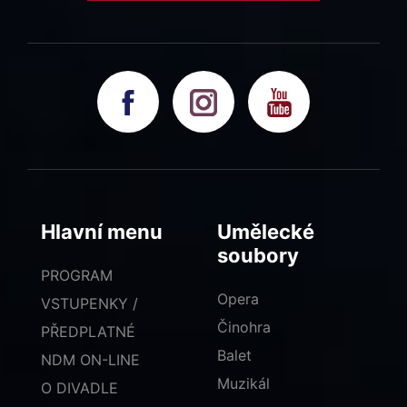
Hlavní menu
Umělecké
soubory
PROGRAM
Opera
VSTUPENKY /
Činohra
PŘEDPLATNÉ
Balet
NDM ON-LINE
Muzikál
O DIVADLE