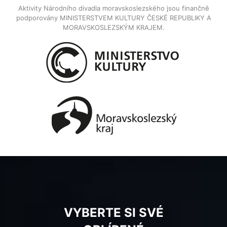
Aktivity Národního divadla moravskoslezského jsou finančně
podporovány MINISTERSTVEM KULTURY ČESKÉ REPUBLIKY A
MORAVSKOSLEZSKÝM KRAJEM.
VYBERTE SI SVÉ