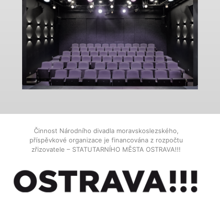
Činnost Národního divadla moravskoslezského,
příspěvkové organizace je financována z rozpočtu
zřizovatele – STATUTARNÍHO MĚSTA OSTRAVA!!!