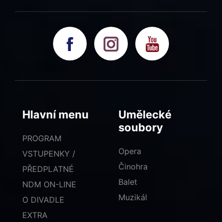
Hlavní menu
Umělecké
soubory
PROGRAM
Opera
VSTUPENKY /
Činohra
PŘEDPLATNÉ
Balet
NDM ON-LINE
Muzikál
O DIVADLE
EXTRA