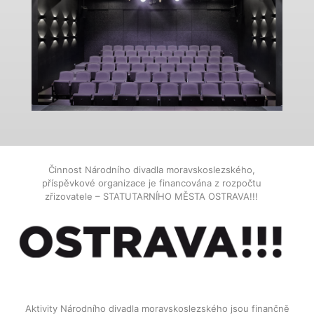
Činnost Národního divadla moravskoslezského,
příspěvkové organizace je financována z rozpočtu
zřizovatele – STATUTARNÍHO MĚSTA OSTRAVA!!!
Aktivity Národního divadla moravskoslezského jsou finančně