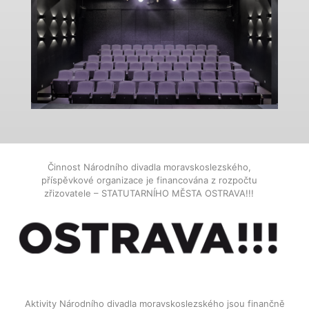
Činnost Národního divadla moravskoslezského,
příspěvkové organizace je financována z rozpočtu
zřizovatele – STATUTARNÍHO MĚSTA OSTRAVA!!!
Aktivity Národního divadla moravskoslezského jsou finančně