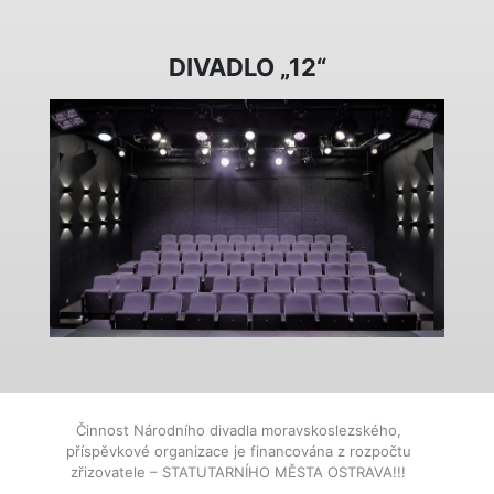
DIVADLO „12“
Činnost Národního divadla moravskoslezského,
příspěvkové organizace je financována z rozpočtu
zřizovatele – STATUTARNÍHO MĚSTA OSTRAVA!!!