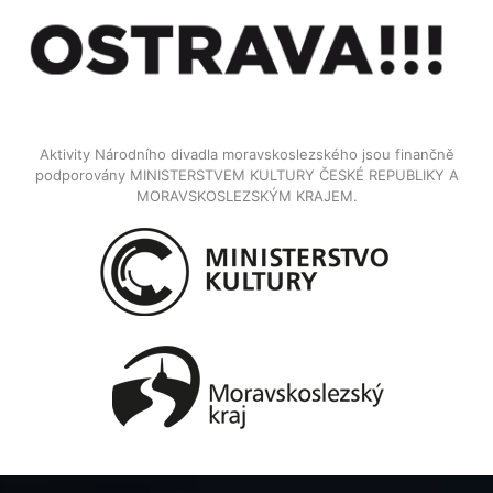
Aktivity Národního divadla moravskoslezského jsou finančně
podporovány MINISTERSTVEM KULTURY ČESKÉ REPUBLIKY A
MORAVSKOSLEZSKÝM KRAJEM.