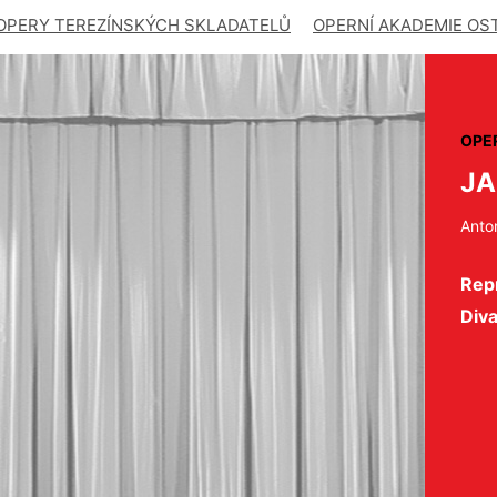
OPERY TEREZÍNSKÝCH SKLADATELŮ
OPERNÍ AKADEMIE OS
OPE
JA
Anto
Repr
Div