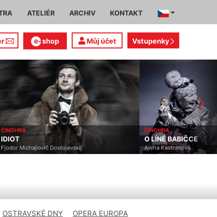
TRA
ATELIÉR
ARCHIV
KONTAKT
er
shop
Můj účet
Vstupenky
ČINOHRA
ČINOHRA
IDIOT
O LÍNÉ BABIČCE
Fjodor Michajlovič Dostojevskij
Alena Kastnerová
OSTRAVSKÉ DNY
OPERA EUROPA