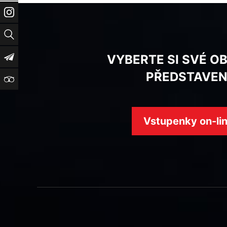
Instagram
Vyhledat
Newsletter
VYBERTE SI SVÉ O
PŘEDSTAVEN
TripAdvisor
Vstupenky on-li