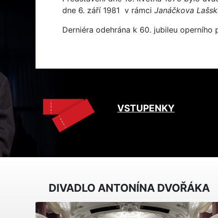
dne 6. září 1981 v rámci
Janáčkova Lašsk
Derniéra odehrána k 60. jubileu operního
VSTUPENKY
DIVADLO ANTONÍNA DVOŘÁKA