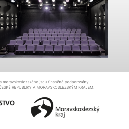
dla moravskoslezského jsou finančně podporovány
ČESKÉ REPUBLIKY A MORAVSKOSLEZSKÝM KRAJEM.