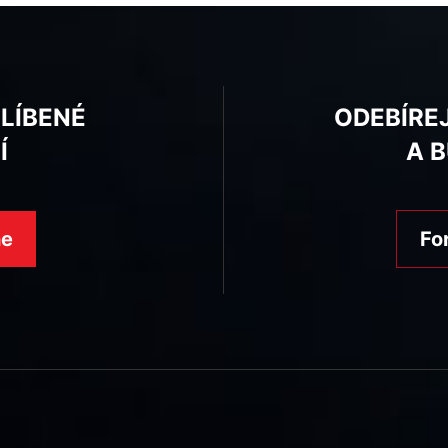
BLÍBENÉ
ODEBÍRE
Í
A 
ne
Fo