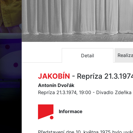
Realiz
Detail
JAKOBÍN
- Repríza 21.3.197
Antonín Dvořák
Repríza 21.3.1974, 19:00 - Divadlo Zdeňk
Informace
Představení dne 10. května 1975 bylo uv