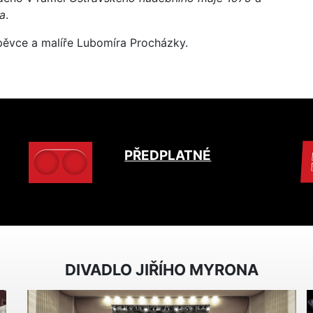
a
.
 pěvce a malíře Lubomíra Procházky.
PŘEDPLATNÉ
DIVADLO JIŘÍHO MYRONA