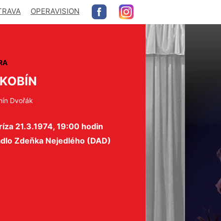
TRAVA
OPERAVISION
RA
KOBÍN
nín Dvořák
íza 21.3.1974, 19:00 hodin
adlo Zdeňka Nejedlého (DAD)