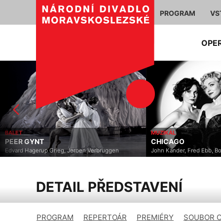
PROGRAM
VS
OPE
BALET
MUZIKÁL
PEER GYNT
CHICAGO
Edvard Hagerup Grieg, Jeroen Verbruggen
John Kander, Fred Ebb, B
DETAIL PŘEDSTAVENÍ
PROGRAM
REPERTOÁR
PREMIÉRY
SOUBOR 