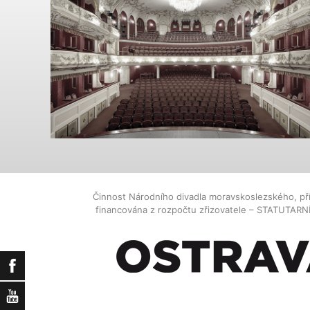
Činnost Národního divadla moravskoslezského, př
financována z rozpočtu zřizovatele – STATUTAR
Facebook
YouTube