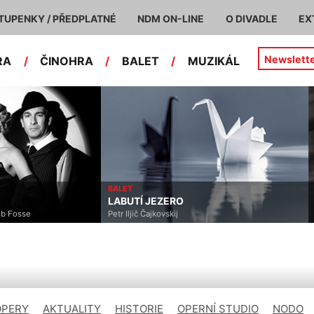
TUPENKY / PŘEDPLATNÉ
NDM ON-LINE
O DIVADLE
EX
Newslett
RA
/
ČINOHRA
/
BALET
/
MUZIKÁL
BALET
LABUTÍ JEZERO
ob Fosse
Petr Iljič Čajkovskij
OPERY
AKTUALITY
HISTORIE
OPERNÍ STUDIO
NODO