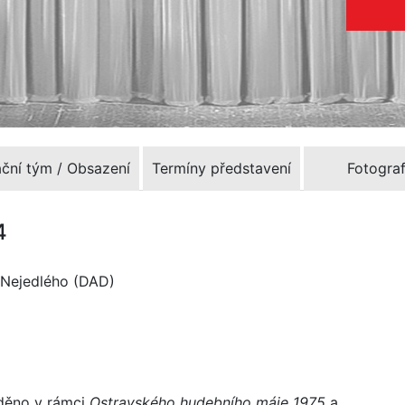
ační tým / Obsazení
Termíny představení
Fotograf
4
a Nejedlého (DAD)
áděno v rámci
Ostravského hudebního máje 1975
a