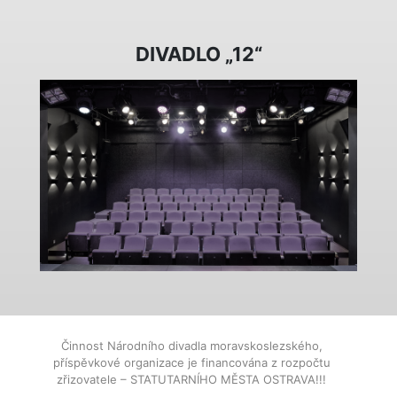
DIVADLO „12“
Činnost Národního divadla moravskoslezského,
příspěvkové organizace je financována z rozpočtu
zřizovatele – STATUTARNÍHO MĚSTA OSTRAVA!!!