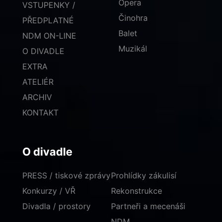
Opera
VSTUPENKY /
Činohra
PŘEDPLATNÉ
Balet
NDM ON-LINE
Muzikál
O DIVADLE
EXTRA
ATELIÉR
ARCHIV
KONTAKT
O divadle
PRESS / tiskové zprávy
Prohlídky zákulisí
Konkurzy / VŘ
Rekonstrukce
Divadla / prostory
Partneři a mecenáši
NDM