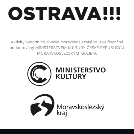
Aktivity Národního divadla moravskoslezského jsou finančně
podporovány MINISTERSTVEM KULTURY ČESKÉ REPUBLIKY A
MORAVSKOSLEZSKÝM KRAJEM.