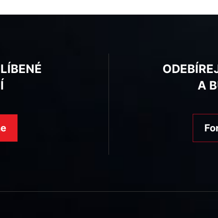
BLÍBENÉ
ODEBÍRE
Í
A 
ne
Fo