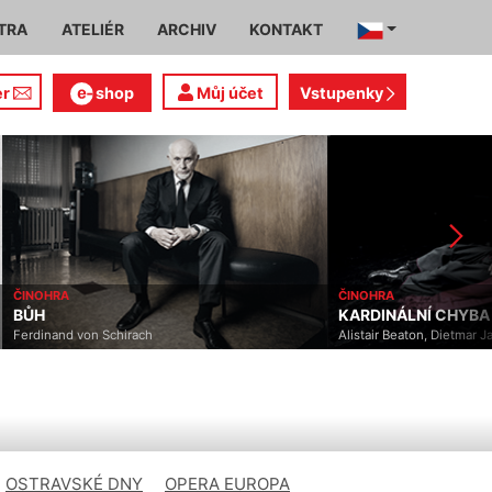
TRA
ATELIÉR
ARCHIV
KONTAKT
er
shop
Můj účet
Vstupenky
ČINOHRA
ČINOHRA
BŮH
KARDINÁLNÍ CHYBA
Ferdinand von Schirach
Alistair Beaton, Dietmar Ja
OSTRAVSKÉ DNY
OPERA EUROPA