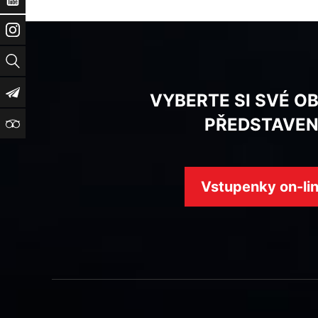
Instagram
Vyhledat
Newsletter
VYBERTE SI SVÉ O
PŘEDSTAVEN
TripAdvisor
Vstupenky on-li