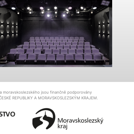
dla moravskoslezského jsou finančně podporovány
ČESKÉ REPUBLIKY A MORAVSKOSLEZSKÝM KRAJEM.