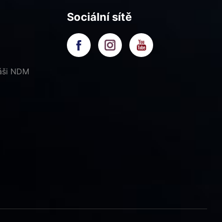
Sociální sítě
náši NDM