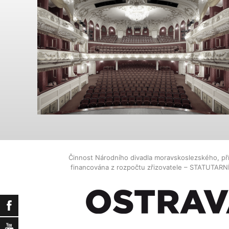
Činnost Národního divadla moravskoslezského, př
financována z rozpočtu zřizovatele – STATUTAR
Facebook
YouTube