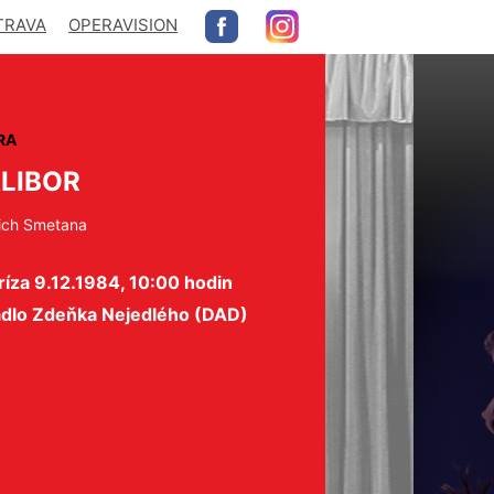
TRAVA
OPERAVISION
RA
LIBOR
ich Smetana
íza 9.12.1984, 10:00 hodin
adlo Zdeňka Nejedlého (DAD)