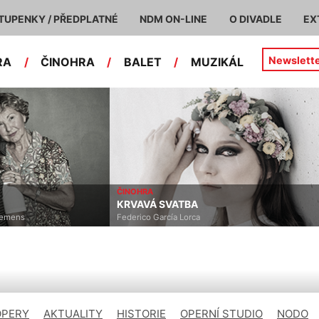
TUPENKY / PŘEDPLATNÉ
NDM ON-LINE
O DIVADLE
EX
Newslett
RA
/
ČINOHRA
/
BALET
/
MUZIKÁL
ČINOHRA
KRVAVÁ SVATBA
emens
Federico García Lorca
OPERY
AKTUALITY
HISTORIE
OPERNÍ STUDIO
NODO