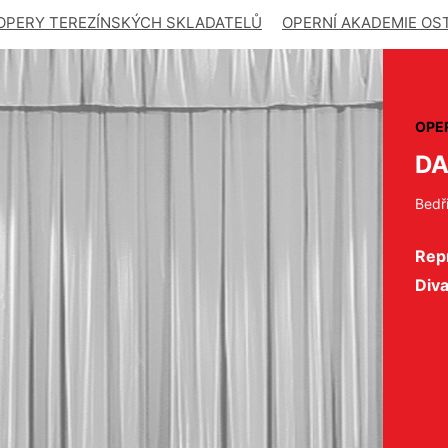
OPERY TEREZÍNSKÝCH SKLADATELŮ
OPERNÍ AKADEMIE OS
OPE
DA
Bedř
Repr
Div