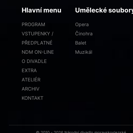
Hlavní menu
Umělecké soubor
PROGRAM
Opera
VSTUPENKY /
Činohra
PŘEDPLATNÉ
Balet
NDM ON-LINE
Muzikál
O DIVADLE
EXTRA
ATELIÉR
ARCHIV
KONTAKT
© 2010 - 2026 Národní divadlo moravskoslezské