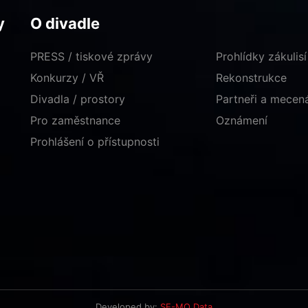
y
O divadle
PRESS / tiskové zprávy
Prohlídky zákulisí
Konkurzy / VŘ
Rekonstrukce
Divadla / prostory
Partneři a mece
Pro zaměstnance
Oznámení
Prohlášení o přístupnosti
Developed by:
SE-MO Data