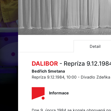
Detail
DALIBOR
- Repríza 9.12.198
Bedřich Smetana
Repríza 9.12.1984, 10:00 - Divadlo Zdeňk
Informace
Dne 9. února 1984 se konala obnovená pr