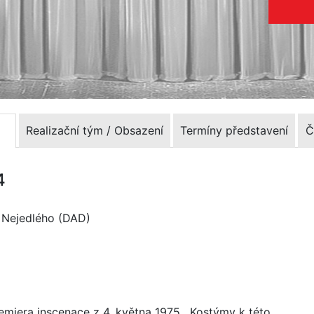
Realizační tým / Obsazení
Termíny představení
Č
4
a Nejedlého (DAD)
emiera inscenace z 4. května 1975. Kostýmy k této