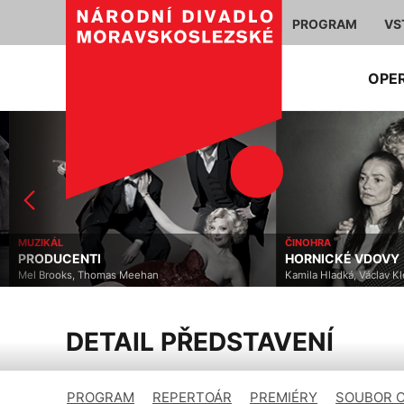
PROGRAM
VS
OPE
MUZIKÁL
ČINOHRA
PRODUCENTI
HORNICKÉ VDOVY
Mel Brooks, Thomas Meehan
Kamila Hladká, Václav Kl
DETAIL PŘEDSTAVENÍ
PROGRAM
REPERTOÁR
PREMIÉRY
SOUBOR 