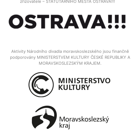
zřizovatele – STATUTARNÍHO MĚSTA OSTRAVA!!!
Aktivity Národního divadla moravskoslezského jsou finančně
podporovány MINISTERSTVEM KULTURY ČESKÉ REPUBLIKY A
MORAVSKOSLEZSKÝM KRAJEM.