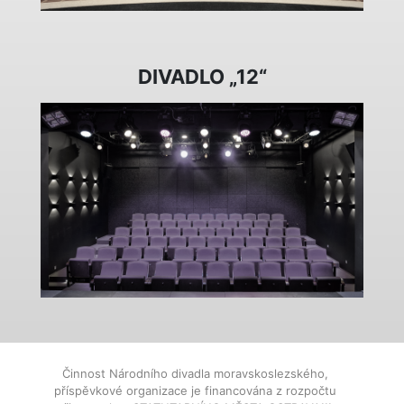
DIVADLO „12“
Činnost Národního divadla moravskoslezského,
příspěvkové organizace je financována z rozpočtu