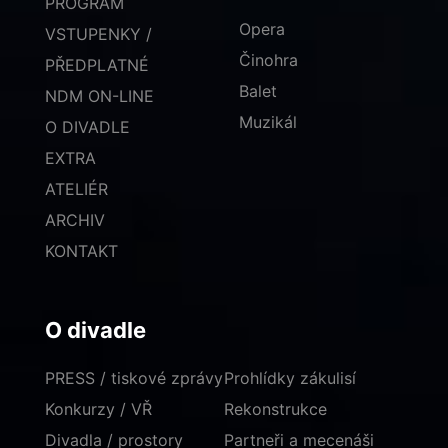
PROGRAM
Opera
VSTUPENKY /
Činohra
PŘEDPLATNÉ
Balet
NDM ON-LINE
Muzikál
O DIVADLE
EXTRA
ATELIÉR
ARCHIV
KONTAKT
O divadle
PRESS / tiskové zprávy
Prohlídky zákulisí
Konkurzy / VŘ
Rekonstrukce
Divadla / prostory
Partneři a mecenáši