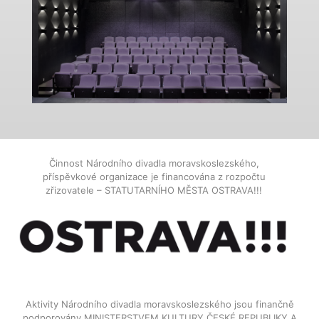
Činnost Národního divadla moravskoslezského,
příspěvkové organizace je financována z rozpočtu
zřizovatele – STATUTARNÍHO MĚSTA OSTRAVA!!!
Aktivity Národního divadla moravskoslezského jsou finančně
podporovány MINISTERSTVEM KULTURY ČESKÉ REPUBLIKY A