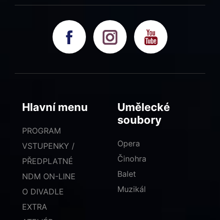
Hlavní menu
Umělecké
soubory
PROGRAM
Opera
VSTUPENKY /
Činohra
PŘEDPLATNÉ
Balet
NDM ON-LINE
Muzikál
O DIVADLE
EXTRA