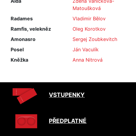
Aida
Zdena Vaníčková-
Matoušková
Radames
Vladimir Bělov
Ramfis, velekněz
Oleg Korotkov
Amonasro
Sergej Zoubkevitch
Posel
Ján Vaculík
Kněžka
Anna Nitrová
VSTUPENKY
PŘEDPLATNÉ