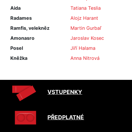
Aida
Tatiana Teslia
Radames
Alojz Harant
Ramfis, velekněz
Martin Gurbaľ
Amonasro
Jaroslav Kosec
Posel
Jiří Halama
Kněžka
Anna Nitrová
VSTUPENKY
PŘEDPLATNÉ