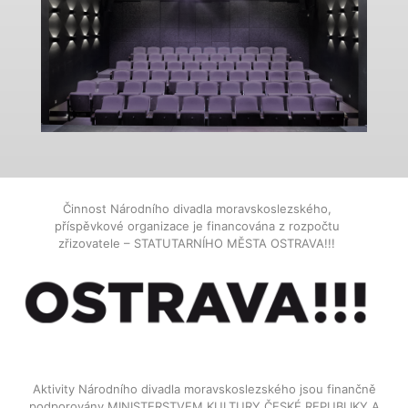
Činnost Národního divadla moravskoslezského,
příspěvkové organizace je financována z rozpočtu
zřizovatele – STATUTARNÍHO MĚSTA OSTRAVA!!!
Aktivity Národního divadla moravskoslezského jsou finančně
podporovány MINISTERSTVEM KULTURY ČESKÉ REPUBLIKY A