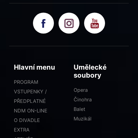
Hlavní menu
Umělecké
soubory
PROGRAM
Opera
VSTUPENKY /
Činohra
PŘEDPLATNÉ
Balet
NDM ON-LINE
Muzikál
O DIVADLE
EXTRA