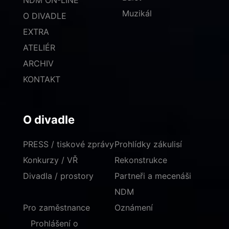
NDM ON-LINE
Muzikál
O DIVADLE
EXTRA
ATELIÉR
ARCHIV
KONTAKT
O divadle
PRESS / tiskové zprávy
Prohlídky zákulisí
Konkurzy / VŘ
Rekonstrukce
Divadla / prostory
Partneři a mecenáši
NDM
Pro zaměstnance
Oznámení
Prohlášení o