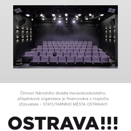
Činnost Národního divadla moravskoslezského,
příspěvkové organizace je financována z rozpočtu
zřizovatele – STATUTARNÍHO MĚSTA OSTRAVA!!!