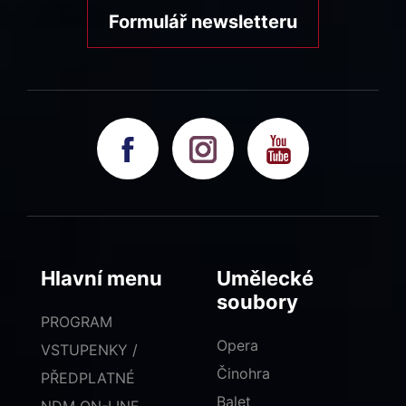
Formulář newsletteru
Hlavní menu
Umělecké
soubory
PROGRAM
Opera
VSTUPENKY /
Činohra
PŘEDPLATNÉ
Balet