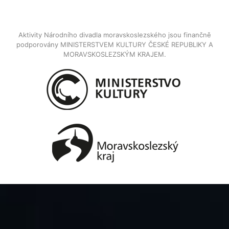
Aktivity Národního divadla moravskoslezského jsou finančně
podporovány MINISTERSTVEM KULTURY ČESKÉ REPUBLIKY A
MORAVSKOSLEZSKÝM KRAJEM.