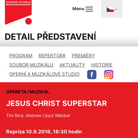
Menu
DETAIL PŘEDSTAVENÍ
PROGRAM
REPERTOÁR
PREMIÉRY
SOUBOR MUZIKÁLU
AKTUALITY
HISTORIE
OPERNÍ A MUZIKÁLOVÉ STUDIO
OPERETA / MUZIKÁL
JESUS CHRIST SUPERSTAR
Tim Rice, Andrew Lloyd Webber
Repríza 10.9.2016, 18:30 hodin