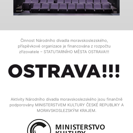
Činnost Národního divadla moravskoslezského,
příspěvkové organizace je financována z rozpočtu
zřizovatele – STATUTARNÍHO MĚSTA OSTRAVA!!!
Aktivity Národního divadla moravskoslezského jsou finančně
podporovány MINISTERSTVEM KULTURY ČESKÉ REPUBLIKY A
MORAVSKOSLEZSKÝM KRAJEM.