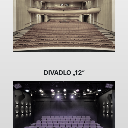
DIVADLO „12“