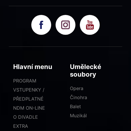
Hlavní menu
Umělecké
soubory
PROGRAM
Opera
VSTUPENKY /
Činohra
PŘEDPLATNÉ
Balet
NDM ON-LINE
Muzikál
O DIVADLE
EXTRA