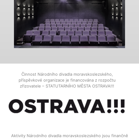
Činnost Národního divadla moravskoslezského,
příspěvkové organizace je financována z rozpočtu
zřizovatele – STATUTARNÍHO MĚSTA OSTRAVA!!!
Aktivity Národního divadla moravskoslezského jsou finančně