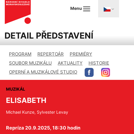
Menu
DETAIL PŘEDSTAVENÍ
PROGRAM
REPERTOÁR
PREMIÉRY
SOUBOR MUZIKÁLU
AKTUALITY
HISTORIE
OPERNÍ A MUZIKÁLOVÉ STUDIO
MUZIKÁL
ELISABETH
Michael Kunze, Sylvester Levay
Repríza 20.9.2025, 18:30 hodin