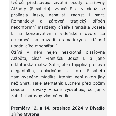
tvůrců představuje životní osudy císařovny
Alžběty (Elisabeth), zvané Sisi, v nichž se
prolínala láska, nenávist, radost i smrt.
Romantický a zároveň tragický příběh
nekonformní manželky císaře Františka Josefa
I. na konzervativním vídeňském dvoře se
odehrává na pozadí dramatických událostí
upadajícího mocnářství.
Ožívá v něm nejen nezkrotná císařovna
Alžběta, císař František Josef I. a jeho
diktátorská matka Sofie, ale i tajuplná postava
elegantního, chladného a do Elisabeth
zamilovaného mladíka, kterým není nikdo jiný
než Smrt. Také atentátník Lucheni před božím
soudem i diváky v sále vysvětluje, co jej k
zabití císařovny vlastně vedlo.
Premiéry 12. a 14. prosince 2024 v Divadle
Jiřího Myrona