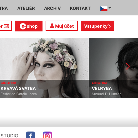
TRA
ATELIÉR
ARCHIV
KONTAKT
er
shop
Můj účet
Vstupenky
ČINOHRA
ČINOHRA
VELRYBA
KARDINÁLNÍ CHYBA
Samuel D. Hunter
Alistair Beaton, Dietmar Ja
 STUDIO