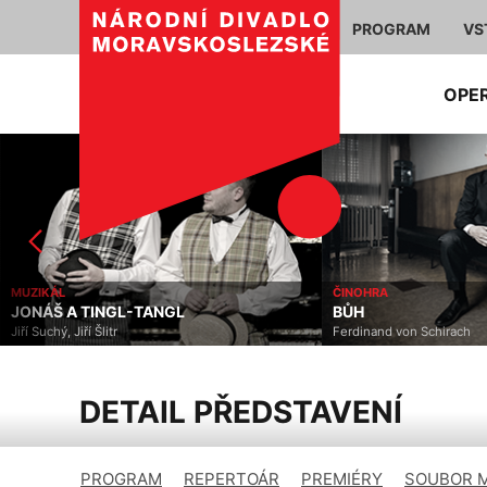
PROGRAM
VS
OPE
ČINOHRA
OPERETA / MUZIKÁL
BŮH
LÍP SE LOUČÍ V NEDĚ
Ferdinand von Schirach
Andrew Lloyd Webber, Don
DETAIL PŘEDSTAVENÍ
PROGRAM
REPERTOÁR
PREMIÉRY
SOUBOR 