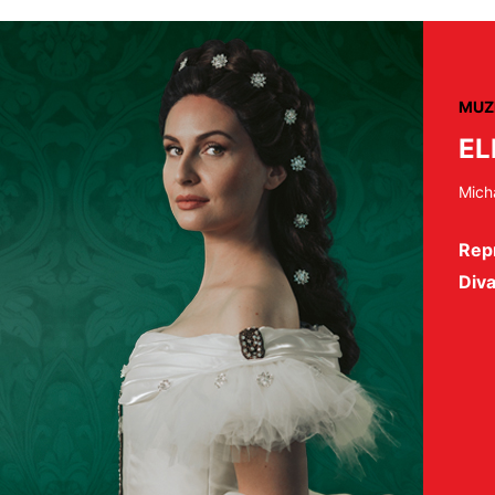
MUZ
EL
Mich
Repr
Diva