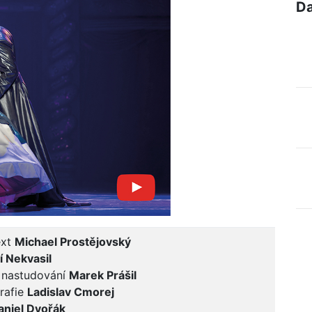
Da
ext
Michael Prostějovský
ří Nekvasil
 nastudování
Marek Prášil
rafie
Ladislav Cmorej
aniel Dvořák