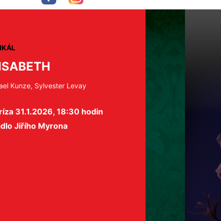
IKÁL
ISABETH
ael Kunze, Sylvester Levay
íza 31.1.2026, 18:30 hodin
dlo Jiřího Myrona