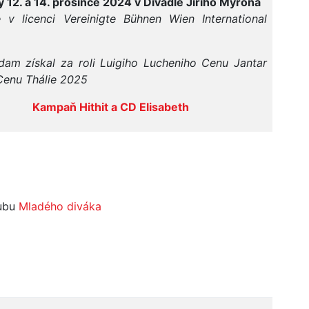
 12. a 14. prosince 2024 v Divadle Jiřího Myrona
 v licenci Vereinigte Bühnen Wien International
am získal za roli Luigiho Lucheniho Cenu Jantar
Cenu Thálie 2025
Kampaň Hithit a CD Elisabeth
lubu
Mladého diváka