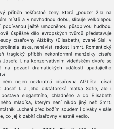
vý příběh nešťastné ženy, která „pouze“ žila na
ém místě a v nevhodnou dobu, slibuje velkolepou
ní podívanou ještě umocněnou působivou hudbou.
tově úspěšné dílo evropských tvůrců představuje
osudy císařovny Alžběty (Elisabeth), zvané Sisi, v
 prolínala láska, nenávist, radost i smrt. Romantický
eň tragický příběh nekonformní manželky císaře
a Josefa I. na konzervativním vídeňském dvoře se
á na pozadí dramatických událostí upadajícího
ví.
 něm nejen nezkrotná císařovna Alžběta, císař
k Josef I. a jeho diktátorská matka Sofie, ale i
á postava elegantního, chladného a do Elisabeth
aného mladíka, kterým není nikdo jiný než Smrt.
ntátník Lucheni před božím soudem i diváky v sále
e, co jej k zabití císařovny vlastně vedlo.