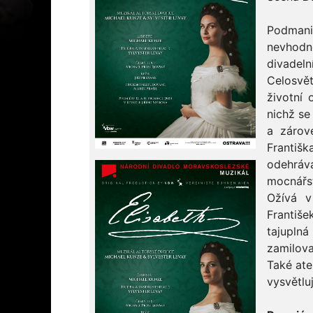
Podmani
nevhodn
divadel
Celosvě
životní 
nichž se
a zárov
Františk
odehráv
mocnářst
Ožívá v
Františe
tajupln
zamilov
Také ate
vysvětluj