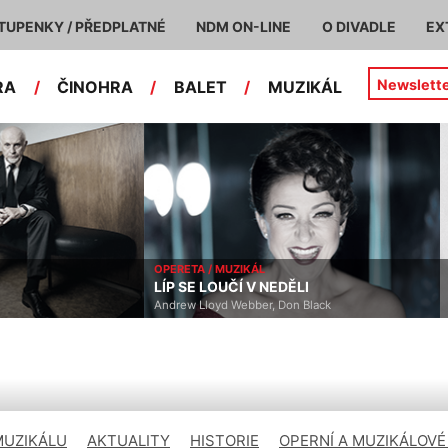
TUPENKY / PŘEDPLATNÉ
NDM ON-LINE
O DIVADLE
EX
Newslett
RA
/
ČINOHRA
/
BALET
/
MUZIKÁL
ČINOHRA
LI
KRVAVÁ SVATBA
 Black
Federico García Lorca
MUZIKÁLU
AKTUALITY
HISTORIE
OPERNÍ A MUZIKÁLOVÉ