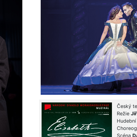
Český t
Režie
Ji
Hudební
Choreog
Scéna
D