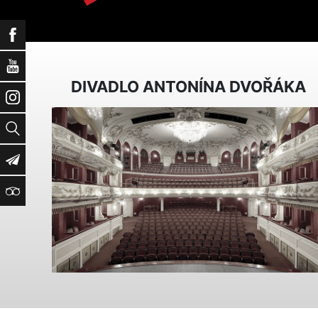
Facebook
YouTube
DIVADLO ANTONÍNA DVOŘÁKA
Instagram
Vyhledat
Newsletter
TripAdvisor