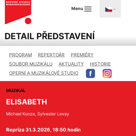
Menu
DETAIL PŘEDSTAVENÍ
PROGRAM
REPERTOÁR
PREMIÉRY
SOUBOR MUZIKÁLU
AKTUALITY
HISTORIE
OPERNÍ A MUZIKÁLOVÉ STUDIO
MUZIKÁL
ELISABETH
Michael Kunze, Sylvester Levay
Repríza 31.3.2026, 18:50 hodin