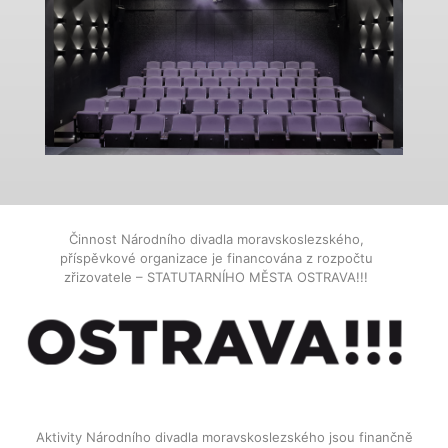
Činnost Národního divadla moravskoslezského,
příspěvkové organizace je financována z rozpočtu
zřizovatele – STATUTARNÍHO MĚSTA OSTRAVA!!!
Aktivity Národního divadla moravskoslezského jsou finančně