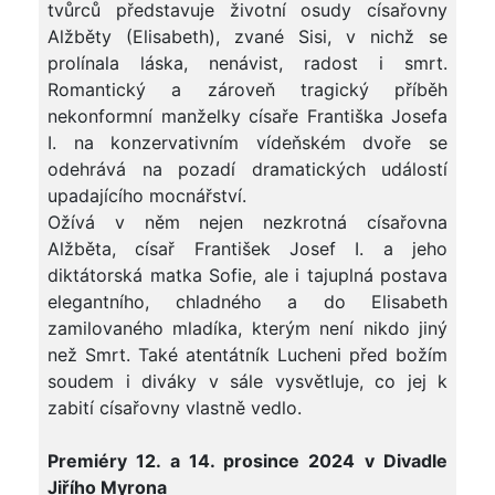
tvůrců představuje životní osudy císařovny
Alžběty (Elisabeth), zvané Sisi, v nichž se
prolínala láska, nenávist, radost i smrt.
Romantický a zároveň tragický příběh
nekonformní manželky císaře Františka Josefa
I. na konzervativním vídeňském dvoře se
odehrává na pozadí dramatických událostí
upadajícího mocnářství.
Ožívá v něm nejen nezkrotná císařovna
Alžběta, císař František Josef I. a jeho
diktátorská matka Sofie, ale i tajuplná postava
elegantního, chladného a do Elisabeth
zamilovaného mladíka, kterým není nikdo jiný
než Smrt. Také atentátník Lucheni před božím
soudem i diváky v sále vysvětluje, co jej k
zabití císařovny vlastně vedlo.
Premiéry 12. a 14. prosince 2024 v Divadle
Jiřího Myrona