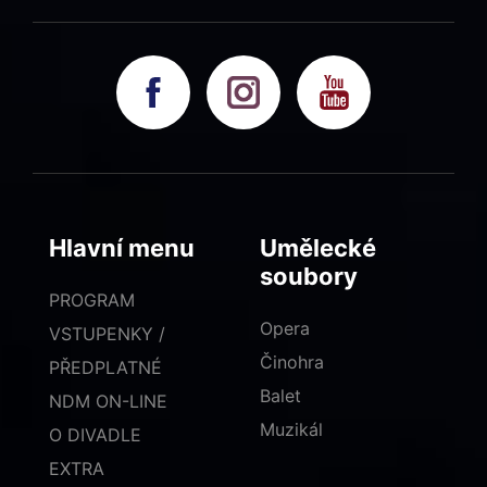
Hlavní menu
Umělecké
soubory
PROGRAM
Opera
VSTUPENKY /
Činohra
PŘEDPLATNÉ
Balet
NDM ON-LINE
Muzikál
O DIVADLE
EXTRA