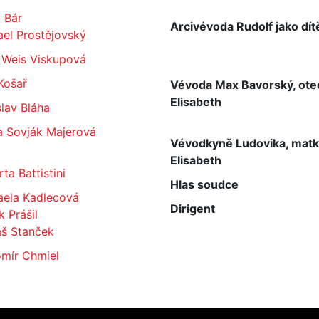
 Bár
Arcivévoda Rudolf jako dít
el Prostějovský
 Weis Viskupová
Košař
Vévoda Max Bavorský, ote
Elisabeth
lav Bláha
a Sovják Majerová
Vévodkyně Ludovika, mat
Elisabeth
ta Battistini
Hlas soudce
aela Kadlecová
Dirigent
 Prášil
š Stanček
omír Chmiel