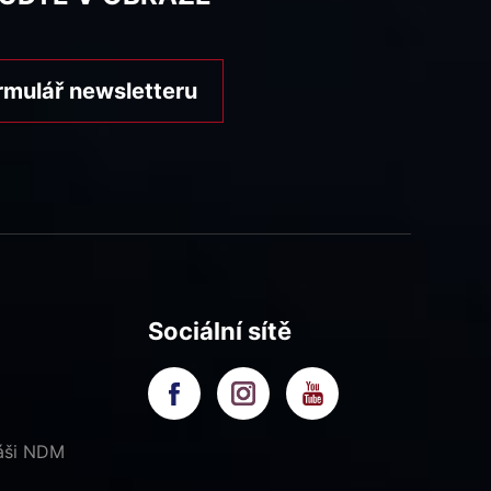
rmulář newsletteru
Sociální sítě
náši NDM