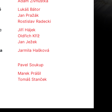
Adam Živnůstka
ě
Lukáš Bátor
Jan Pražák
Rostislav Radecki
c
Jiří Hájek
Oldřich Kříž
Jan Ježek
ka
Jarmila Hašková
Pavel Soukup
Marek Prášil
Tomáš Stanček