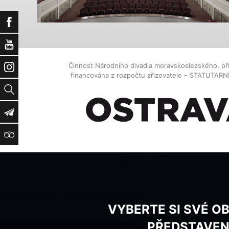
Facebook
YouTube
Činnost Národního divadla moravskoslezského, př
Instagram
financována z rozpočtu zřizovatele – STATUTAR
Vyhledat
Newsletter
TripAdvisor
VYBERTE SI SVÉ O
PŘEDSTAVEN