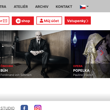
TRA
ATELIÉR
ARCHIV
KONTAKT
er
shop
Můj účet
Vstupenky
OPERA
ČINOHRA
POPELKA
DONAHA! (HOLE DUP
Pauline Viardot
Terrence McNally, David Ya
 STUDIO