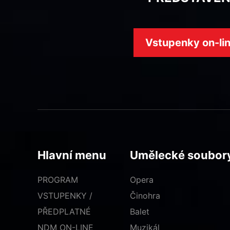
Vstupenky on-li
Hlavní menu
Umělecké soubor
PROGRAM
Opera
VSTUPENKY /
Činohra
PŘEDPLATNÉ
Balet
NDM ON-LINE
Muzikál