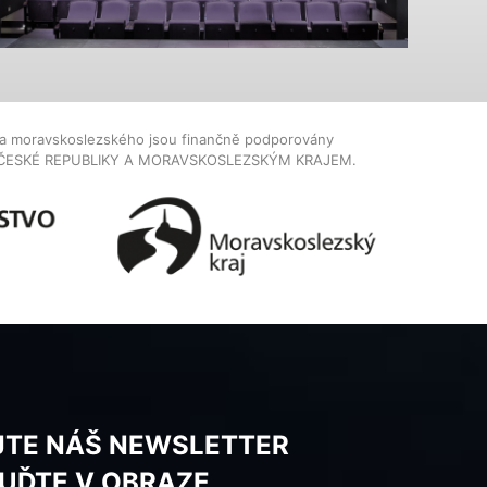
dla moravskoslezského jsou finančně podporovány
ČESKÉ REPUBLIKY A MORAVSKOSLEZSKÝM KRAJEM.
JTE NÁŠ NEWSLETTER
BUĎTE V OBRAZE