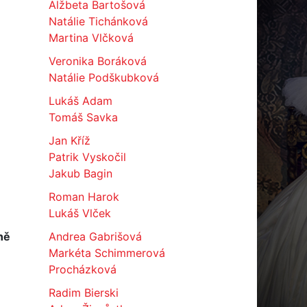
Alžbeta Bartošová
Natálie Tichánková
Martina Vlčková
Veronika Boráková
Natálie Podškubková
Lukáš Adam
Tomáš Savka
Jan Kříž
Patrik Vyskočil
Jakub Bagin
Roman Harok
Lukáš Vlček
ně
Andrea Gabrišová
Markéta Schimmerová
Procházková
Radim Bierski