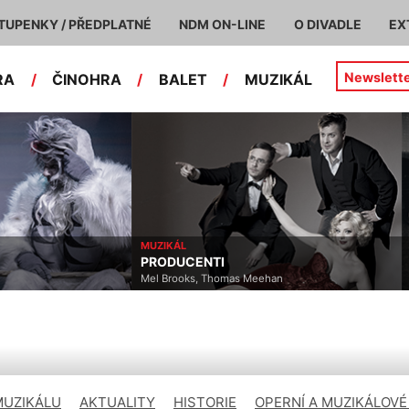
TUPENKY / PŘEDPLATNÉ
NDM ON-LINE
O DIVADLE
EX
Newslett
RA
/
ČINOHRA
/
BALET
/
MUZIKÁL
ČINOHRA
BŮH
han
Ferdinand von Schirach
MUZIKÁLU
AKTUALITY
HISTORIE
OPERNÍ A MUZIKÁLOVÉ