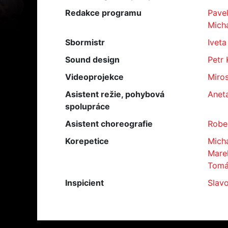
Redakce programu
Pavel
Micha
Sbormistr
Iveta
Sound design
Petr 
Videoprojekce
Miros
Asistent režie, pohybová
Anet
spolupráce
Asistent choreografie
Rober
Korepetice
Mich
Marek
Tomá
Inspicient
Slav