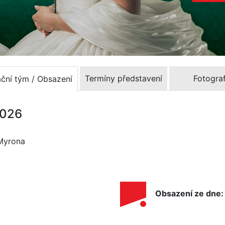
Termíny představení
Fotograf
ační tým / Obsazení
2026
 Myrona
Obsazení ze dne: