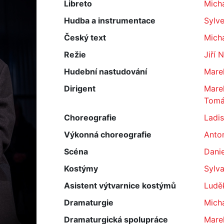
Libreto
Mich
Hudba a instrumentace
Sylve
Český text
Micha
Režie
Jiří 
Hudební nastudování
Marek
Dirigent
Marek
Tomá
Choreografie
Ladi
Výkonná choreografie
Anton
Scéna
Dani
Kostýmy
Sylv
Asistent výtvarnice kostýmů
Luděk
Dramaturgie
Micha
Dramaturgická spolupráce
Mare