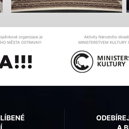
íspěvkové organizace je
Aktivity Národního diva
NÍHO MĚSTA OSTRAVA!!!
MINISTERSTVEM KULTURY 
BLÍBENÉ
ODEBÍRE
Í
A 