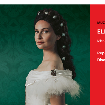
MUZ
EL
Mich
Rep
Diva