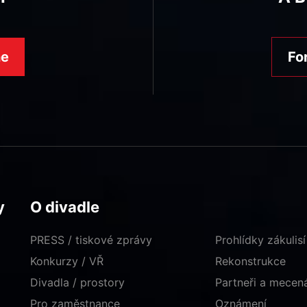
ne
Fo
y
O divadle
PRESS / tiskové zprávy
Prohlídky zákulisí
Konkurzy / VŘ
Rekonstrukce
Divadla / prostory
Partneři a mece
Pro zaměstnance
Oznámení