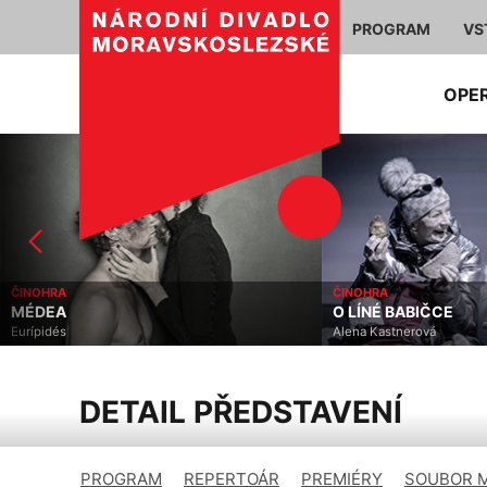
PROGRAM
VS
OPE
ČINOHRA
MUZIKÁL
O LÍNÉ BABIČCE
PRODUCENTI
Alena Kastnerová
Mel Brooks, Thomas Mee
DETAIL PŘEDSTAVENÍ
PROGRAM
REPERTOÁR
PREMIÉRY
SOUBOR 