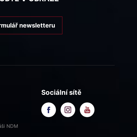
rmulář newsletteru
Sociální sítě
náši NDM