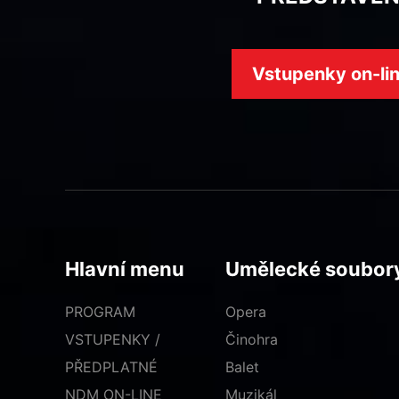
Vstupenky on-li
Hlavní menu
Umělecké soubor
PROGRAM
Opera
VSTUPENKY /
Činohra
PŘEDPLATNÉ
Balet
NDM ON-LINE
Muzikál