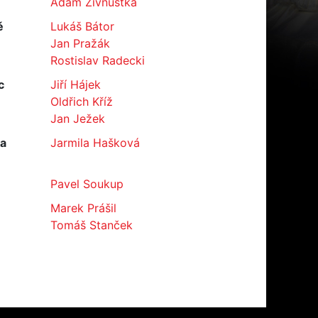
Adam Živnůstka
ě
Lukáš Bátor
Jan Pražák
Rostislav Radecki
c
Jiří Hájek
Oldřich Kříž
Jan Ježek
ka
Jarmila Hašková
Pavel Soukup
Marek Prášil
Tomáš Stanček