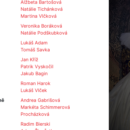
Alžbeta Bartošová
Natálie Tichánková
Martina Vlčková
Veronika Boráková
Natálie Podškubková
Lukáš Adam
Tomáš Savka
Jan Kříž
Patrik Vyskočil
Jakub Bagin
Roman Harok
Lukáš Vlček
ně
Andrea Gabrišová
Markéta Schimmerová
Procházková
Radim Bierski