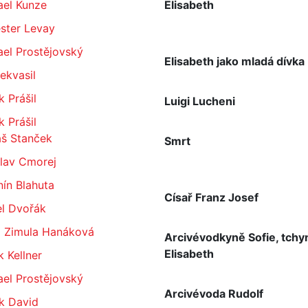
ael Kunze
Elisabeth
ster Levay
el Prostějovský
Elisabeth jako mladá dívka
Nekvasil
 Prášil
Luigi Lucheni
 Prášil
š Stanček
Smrt
slav Cmorej
ín Blahuta
Císař Franz Josef
el Dvořák
a Zimula Hanáková
Arcivévodkyně Sofie, tchy
Elisabeth
 Kellner
el Prostějovský
Arcivévoda Rudolf
k David