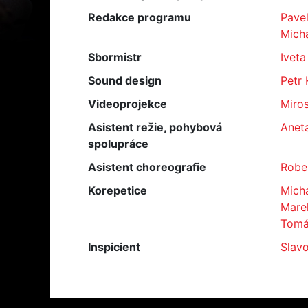
Redakce programu
Pavel
Micha
Sbormistr
Iveta
Sound design
Petr 
Videoprojekce
Miros
Asistent režie, pohybová
Anet
spolupráce
Asistent choreografie
Rober
Korepetice
Mich
Marek
Tomá
Inspicient
Slav