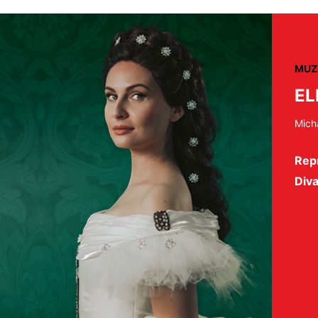
MUZ
EL
Mich
Repr
Diva