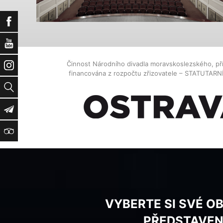
Facebook
YouTube
Činnost Národního divadla moravskoslezského, př
Instagram
financována z rozpočtu zřizovatele – STATUTAR
Vyhledat
Newsletter
TripAdvisor
VYBERTE SI SVÉ O
PŘEDSTAVEN