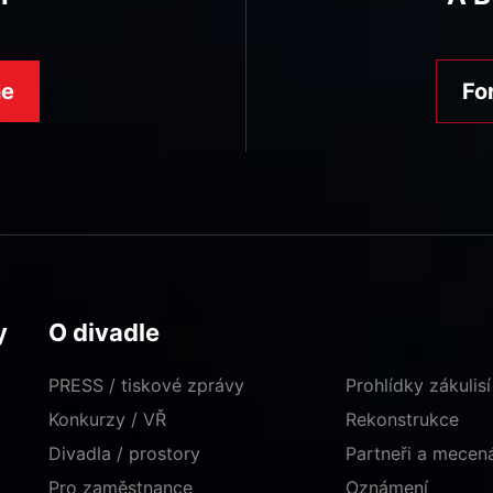
ne
Fo
y
O divadle
PRESS / tiskové zprávy
Prohlídky zákulisí
Konkurzy / VŘ
Rekonstrukce
Divadla / prostory
Partneři a mece
Pro zaměstnance
Oznámení