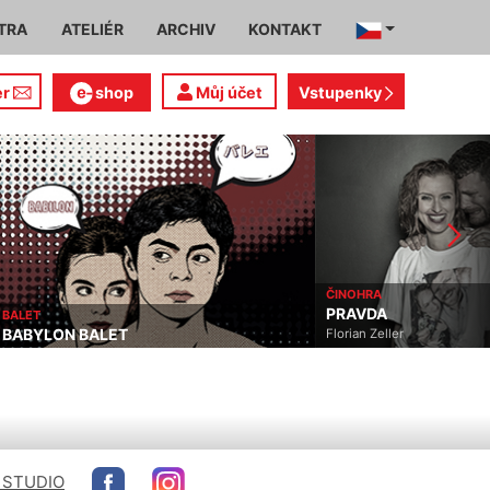
TRA
ATELIÉR
ARCHIV
KONTAKT
er
shop
Můj účet
Vstupenky
ČINOHRA
ČINOHRA
PRAVDA
MÉDEA
Florian Zeller
Eurípidés
 STUDIO