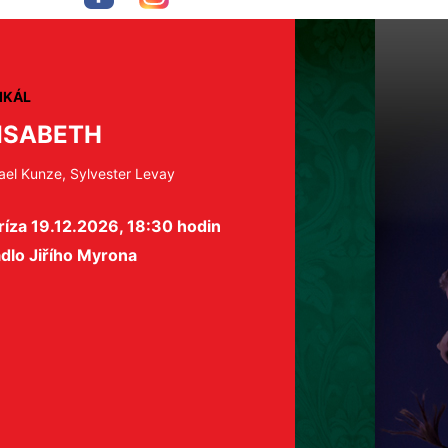
IKÁL
ISABETH
ael Kunze, Sylvester Levay
íza 19.12.2026, 18:30 hodin
dlo Jiřího Myrona