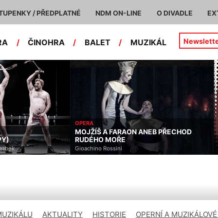
TUPENKY / PŘEDPLATNÉ
NDM ON-LINE
O DIVADLE
EX
Newslett
RA
/
ČINOHRA
/
BALET
/
MUZIKÁL
ANEB PŘECHOD
BALET
BABYLON BALET
MUZIKÁLU
AKTUALITY
HISTORIE
OPERNÍ A MUZIKÁLOVÉ