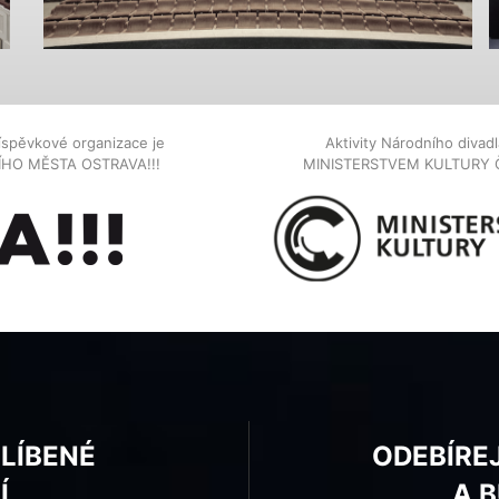
íspěvkové organizace je
Aktivity Národního diva
NÍHO MĚSTA OSTRAVA!!!
MINISTERSTVEM KULTURY 
BLÍBENÉ
ODEBÍRE
Í
A 