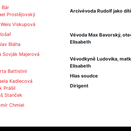
 Bár
Arcivévoda Rudolf jako dít
el Prostějovský
 Weis Viskupová
Košař
Vévoda Max Bavorský, ote
Elisabeth
lav Bláha
a Sovják Majerová
Vévodkyně Ludovika, mat
Elisabeth
ta Battistini
Hlas soudce
aela Kadlecová
Dirigent
 Prášil
š Stanček
omír Chmiel