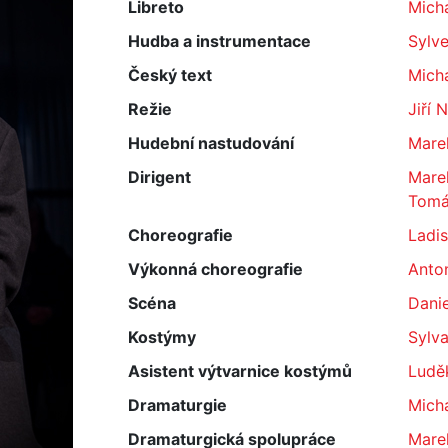
Libreto
Mich
Hudba a instrumentace
Sylve
Český text
Micha
Režie
Jiří 
Hudební nastudování
Marek
Dirigent
Marek
Tomá
Choreografie
Ladi
Výkonná choreografie
Anton
Scéna
Dani
Kostýmy
Sylv
Asistent výtvarnice kostýmů
Luděk
Dramaturgie
Micha
Dramaturgická spolupráce
Mare