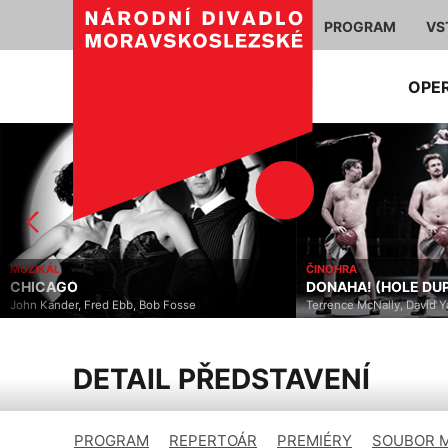
PROGRAM
VS
OPE
OPERA
ČINOHRA
MOJŽÍŠ A FARAON 
DONAHA! (HOLE DUPY)
RUDÉHO MOŘE
Terrence McNally, David Yazbek
Gioachino Rossini
DETAIL PŘEDSTAVENÍ
PROGRAM
REPERTOÁR
PREMIÉRY
SOUBOR 