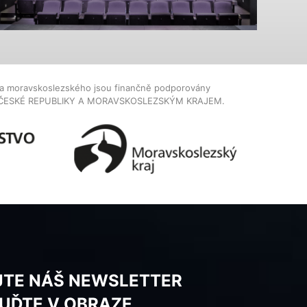
dla moravskoslezského jsou finančně podporovány
ČESKÉ REPUBLIKY A MORAVSKOSLEZSKÝM KRAJEM.
JTE NÁŠ NEWSLETTER
BUĎTE V OBRAZE